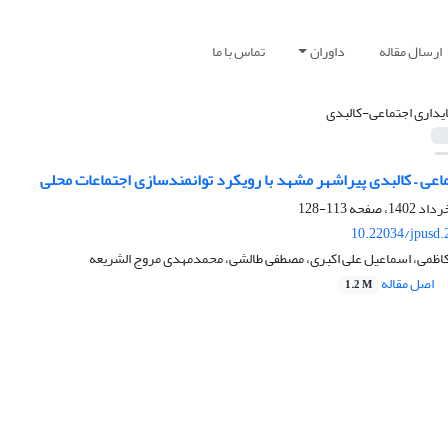
ارسال مقاله
داوران
تماس با ما
ایداری اجتماعی-کالبدی
اعی – کالبدی پیراشهر مشهد با رویکرد توانمندسازی اجتماعات محلی
113-128
10.22034/jpusd.
می، اسماعیل علی اکبری، مصطفی طالشی، محمدمهدی مروج الشریعه
اصل مقاله
1.2 M