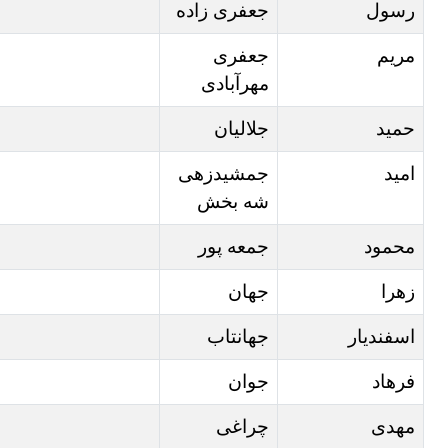
رسول
جعفری زاده
مریم
جعفری
مهرآبادی
حمید
جلالیان
امید
جمشیدزهی
شه بخش
محمود
جمعه پور
زهرا
جهان
اسفندیار
جهانتاب
فرهاد
جوان
مهدی
چراغی