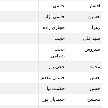
افشار
حاتمی
حسین
حاتمی نژاد
زهرا
حجازی زاده
سید علی
حجت
سیروس
حجت
شمامی
محمد
حجی پور
حسن
حسنی مقدم
حسن
حکمت نیا
محسن
حمیدیان پور