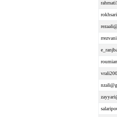
rahmat
rokhsa
rezaali@
rrezvani
e_ranjb
roumian
vrali2
nzali@gu
zayyari
salaripo