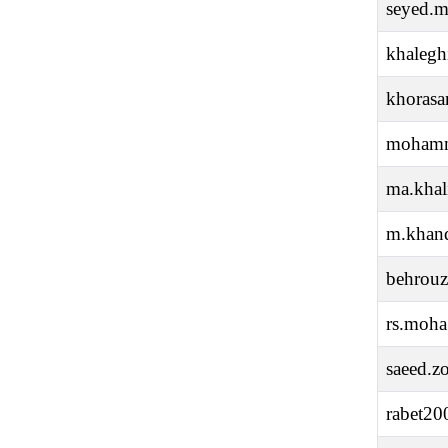
seyed.
khaleg
khorasa
mohamm
ma.khal
m.khand
behrou
rs.moh
saeed.z
rabet2