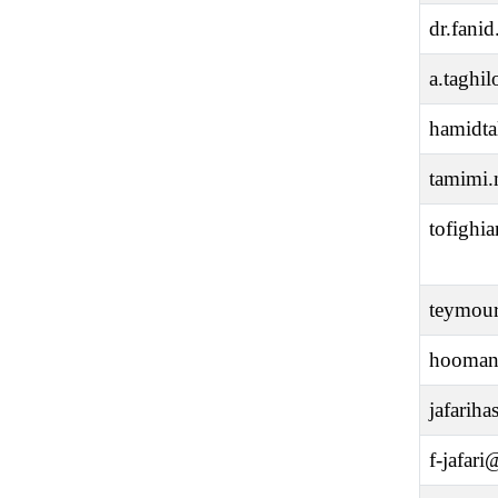
dr.fani
a.taghi
hamidt
tamimi
tofighi
teymou
hoomans
jafarih
f-jafari