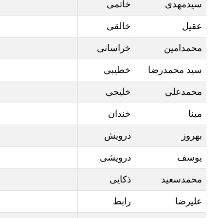
سیدمهدی
خاتمی
عقیل
خالقی
محمدامین
خراسانی
سید محمدرضا
خطیبی
محمدعلی
خلیجی
مینا
خندان
بهروز
درویش
یوسف
درویشی
محمدسعید
ذکایی
علیرضا
رابط