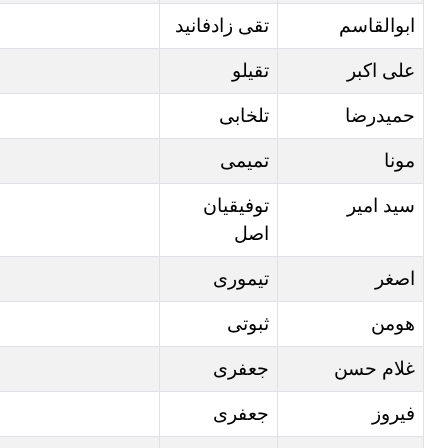
ابوالقاسم
تقی زادفانید
علی اکبر
تقیلو
حمیدرضا
تلخابی
مونا
تمیمی
سید امیر
توفیقیان
اصل
اصغر
تیموری
هومن
ثبوتی
غلام حسن
جعفری
فیروز
جعفری