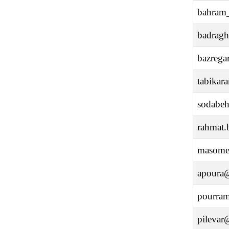
bahram
badrag
bazrega
tabika
sodabe
rahmat
masome
apoura@
pourram
pilevar