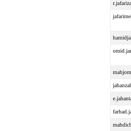
r.jafar
jafarim
hamidja
omid.j
mahjom
jahanz
e.jaha
farhad
mahdic