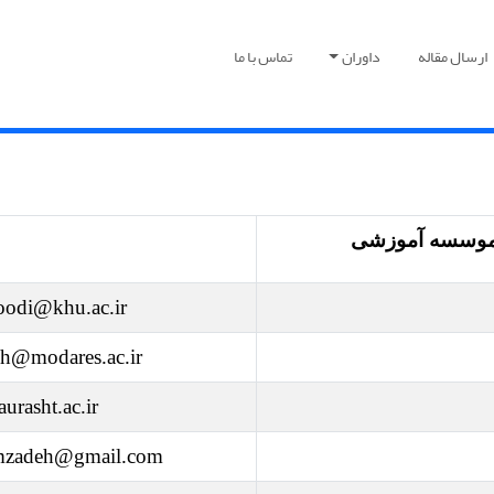
ارسال مقاله
داوران
تماس با ما
موسسه آموزشی
odi@khu.ac.ir
eh@modares.ac.ir
urasht.ac.ir
imzadeh@gmail.com