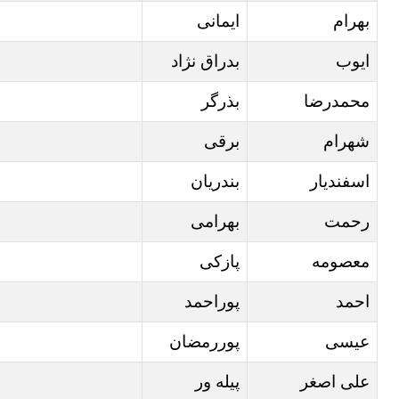
بهرام
ایمانی
ایوب
بدراق نژاد
محمدرضا
بذرگر
شهرام
برقی
اسفندیار
بندریان
رحمت
بهرامی
معصومه
پازکی
احمد
پوراحمد
عیسی
پوررمضان
علی اصغر
پیله ور