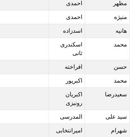
مظهر
احمدی
منیژه
احمدی
هانیه
اسدزاده
محمد
اسکندری
ثانی
حسن
افراخته
محمد
اکبرپور
سعیدرضا
اکبریان
رونیزی
سید علی
المدرسی
شهرام
امیرانتخابی