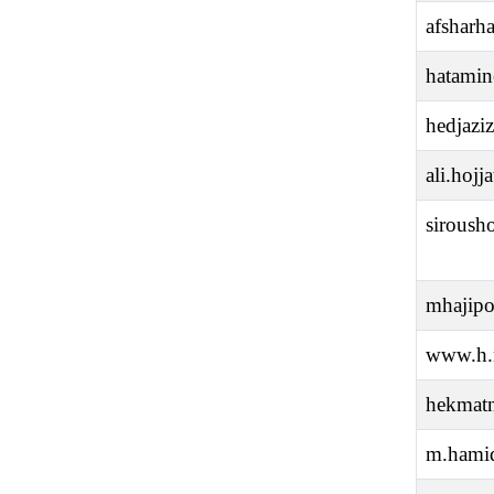
afshar
hatamin
hedjaz
ali.hoj
siroush
mhajip
www.h.
hekmatn
m.hami