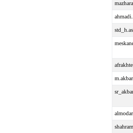
mazhar
ahmadi.
std_h.a
meskand
afrakht
m.akbar
sr_akb
almodar
shahra