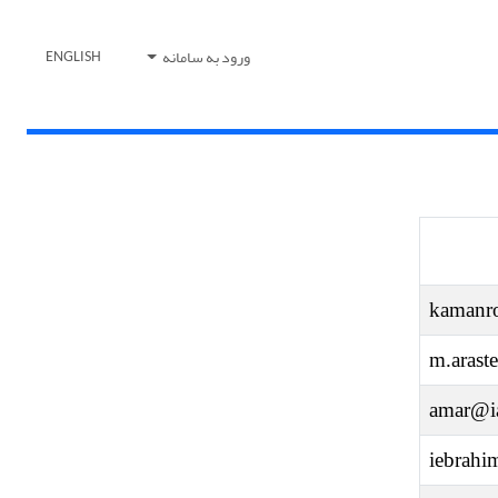
ورود به سامانه
ENGLISH
kamanro
m.arast
amar@ia
iebrah