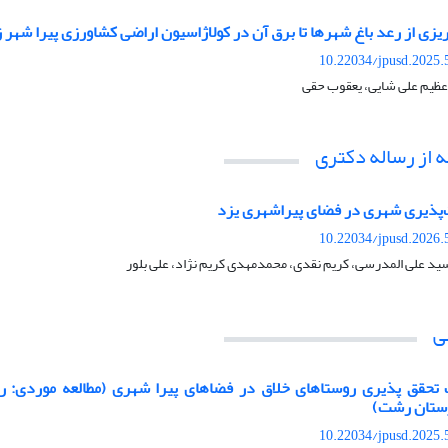
زی از رعد باغ شهرها تا برق آن در کولاژاسیون اراضی کشاورزی پیرا شهر 
10.22034/jpusd.2025.
ظیم علی شایی، یعقوب حقی
ه از رساله دکتری
‌پذیری شهری در فضای پیراشهری یزد
10.22034/jpusd.2026.
ید علی المدرسی، کریم نقدی، محمدمهدی کریم نژاد، علی بلور
ی
قق پذیری روستاهای خلاق در فضاهای پیرا شهری (مطالعه موردی: 
ستان رشت)
10.22034/jpusd.2025.