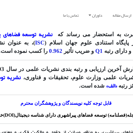
ارسال مقاله
داوران
تماس با ما
نشریه توسعه فضاهای پ
رت به استحضار می رساند که
ISC
ر پایگاه استنادی علوم جهان اسلام (
)، به عنوان ن
0.962
Q1
 دارای رتبه
و ضریب تأثیر
را کسب نموده است.
نشریه تو
ریات علمی وزارت علوم، تحقیقات و فناوری،
«الف»
ز رتبه
شده است.
قابل توجه کلیه نویسندگان و پژوهشگران محترم
(فصلنامه) توسعه فضاهای پیراشهری دارای شناسه دیجیتال(DOI)خواهند بود.
اهای پیراشهری به منظور صیانت از حقوق و مالکیت فکری و معنوی