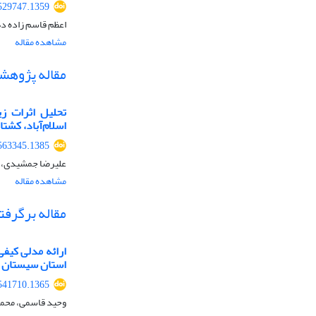
529747.1359
اعظم قاسم زاده د
مشاهده مقاله
مقاله پژوهش
تحلیل اثرات زی
اسلام‌آباد، کشتا
563345.1385
علیرضا جمشیدی، رو
مشاهده مقاله
مقاله برگرفت
ارائه مدلی کیف
استان سیستان و
541710.1365
وحید قاسمی، محمد