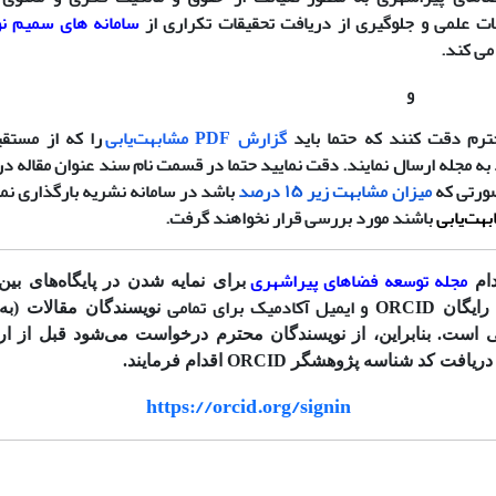
ات علمی و جلوگیری از دریافت تحقیقات تکراری از
سامانه های سمیم نور
می کند.
و
رم دقت کنند که حتما باید
گزارش PDF مشابهت‌یابی
را که از مستقی
 به مجله ارسال نمایند. دقت نمایید حتما در قسمت نام سند عنوان مقاله
ورتی‌ که
میزان مشابهت زیر ۱۵ درصد
باشد در سامانه نشریه بارگذاری نمای
هت‌یابی
باشند مورد بررسی قرار نخواهند گرفت.
مجله توسعه فضاهای پیراشهری
دام
برای نمایه شدن در پایگاه‌های بین‌
و ایمیل آکادمیک برای تمامی
ان ORCID
نویسندگان مقالات (به 
 است. بنابراین، از نویسندگان محترم درخواست می‌شود قبل از ار
 کد شناسه پژوهشگر ORCID اقدام فرمایند.
https://orcid.org/signin