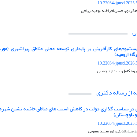
10.22034/jpusd.2025.
هکردی، حسن افراخته، وحید ریاحی
ی
ست‌بوم‌های کارآفرینی بر پایداری توسعه محلی مناطق پیراشهری (مورد
رگاه ارومیه)
10.22034/jpusd.2026.
یا کامل نیا، داود جمینی
ه از رساله دکتری
ی در سیاست گذاری دولت در کاهش آسیب های مناطق حاشیه نشین شهرها 
 بلوچستان)
10.22034/jpusd.2025.
 ضیاءالدینی، نورمحمد یعقوبی