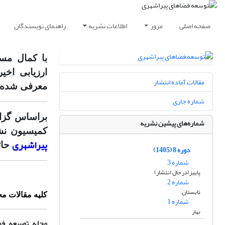
صفحه اصلی
مرور
اطلاعات نشریه
راهنمای نویسندگان
با کمال مس
ارزیابی اخی
مقالات آماده انتشار
معرفی شده و
شماره جاری
شماره‌های پیشین نشریه
کمیسیون نش
پیراشهری
حائ
دوره 8 (1405)
شماره 3
پاییز(در حال انتشار)
شماره 2
تابستان
کلیه مقالات مجله
شماره 1
بهار
مجله توسعه فض