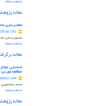
مشاهده مقاله
مقاله پژوهش
معاصرسازی محله مسجد 
539540.1361
منصور رحمتی، محم
مشاهده مقاله
مقاله برگرفت
شناسایی عوامل 
(مطالعه موردی: 
580162.1400
محمد سلحشوری، حس
مشاهده مقاله
مقاله پژوهش