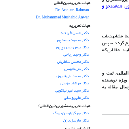
هیات تحریریه بین المللی
، همانندجو و
Dr. Atta-ur-Rahman
Dr. Muhammad Mushahid Anwar
هیات تحریریه
دکتر حسن افراخته
ما مشابهت‌یاب
دکتر محمود جمعه پور
 درج گردد. سپس
دکتر بهمن خسروی پور
ند. مقالاتی که
دکتر وحید ریاحی
دکتر محسن شاطریان
دکتر تقی طاوسی
المللی، ثبت و
دکتر محمدعلی فیروزی
ویژه نویسنده
دکتر فرشاد مؤمنی
سال مقاله به
دکتر سید امیر نیاکویی
دکتر علی یوسفی
هیات تحریریه مشورتی (بین المللی)
دکتر یورگن اوسن بروگ
دکتر مارسل بازن
کارشناس نشریه