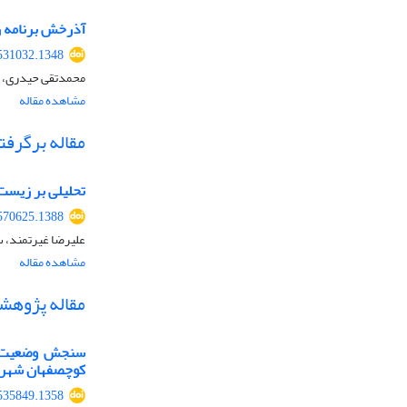
آذرخش برنامه ری
531032.1348
محمدتقی حیدری، ع
مشاهده مقاله
مقاله برگرفت
تحلیلی بر زیست
570625.1388
علیرضا غیرتمند، س
مشاهده مقاله
مقاله پژوهش
سنجش وضعیت تح
کوچصفهان شهر
535849.1358