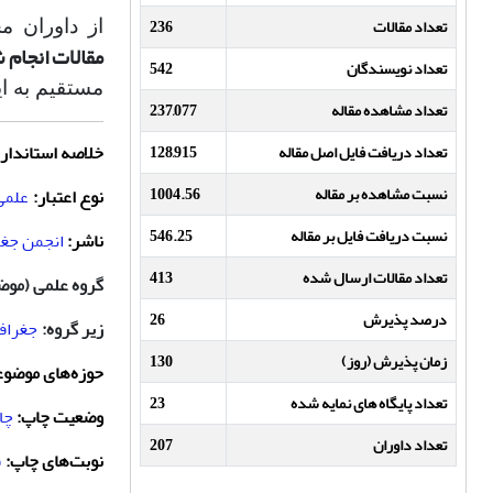
تعداد مقالات
236
از داوران 
مقالات انجام 
تعداد نویسندگان
542
مستقیم به ا
تعداد مشاهده مقاله
237,077
خلاصه استاندارد
تعداد دریافت فایل اصل مقاله
128,915
نسبت مشاهده بر مقاله
1004.56
نوع اعتبار:
علمی
نسبت دریافت فایل بر مقاله
546.25
ناشر:
انجمن جغرا
تعداد مقالات ارسال شده
413
گروه علمی (موض
درصد پذیرش
26
زیر گروه:
جغرافی
زمان پذیرش (روز)
130
حوزه‌های موضوع
تعداد پایگاه های نمایه شده
23
وضعیت چاپ:
چا
تعداد داوران
207
نوبت‌های چاپ:
ف