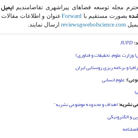
ایمیل 
محترم مجله توسعه فضاهای پیراشهری تقاضامندیم
شده
Forward
بصورت مستقیم با
عنوان و اطلاعات مقالات 
reviews@webofscience.com
یمیل
ارسال نمایند.
:
JUPD
( وزارت علوم، تحقیقات و فناوری)
فیا و برنامه ریزی روستایی ایران
وعی):
علوم انسانی
ا
ی نشریه:
ا
هداف و محدوده موضوعی نشریه"
پی و الکترونیکی
صلنامه