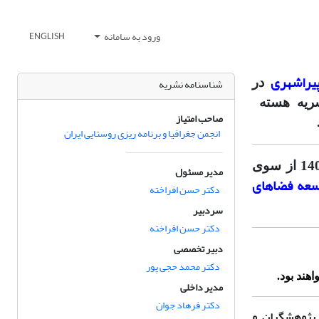
ورود به سامانه
ENGLISH
یراشهری
در
شناسنامه نشریه
شریه هسته
صاحب امتیاز
انجمن جغرافیا و برنامه ریزی روستایی ایران
براساس گزارش آخرین ارزیابی و رتبه بندی نشریات علمی در سال 1403 از سوی
مدیر مسئول
سعه فضاهای
دکتر حسن افراخته
سردبیر
دکتر حسن افراخته
دبیر تخصصی
دکتر محمد حجی پور
مدیر داخلی
دکتر فرهاد جوان
 پژوهشگران و