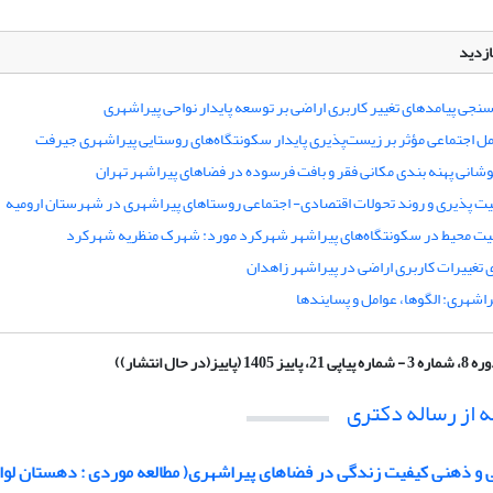
ازدید
سنجی پیامدهای تغییر کاربری اراضی بر توسعه پایدار نواحی پیراشهری
مل اجتماعی مؤثر بر زیست‌پذیری پایدار سکونتگاه‌های روستایی پیراشهری جیرفت
شانی پهنه بندی مکانی فقر و بافت فرسوده در فضاهای پیراشهر تهران
ت پذیری و روند تحولات اقتصادی- اجتماعی روستاهای پیراشهری در شهرستان ارومیه
یفیت محیط در سکونتگاه‌های پیراشهر شهرکرد مورد: شهرک منظریه شهرکرد
تغییرات کاربری اراضی در پیراشهر زاهدان
اشهری: الگوها، عوامل و پسایندها
3 - شماره پیاپی 21، پاییز 1405 (پاییز(در حال انتشار))
ه از رساله دکتری
نی و ذهنی کیفیت زندگی در فضاهای پیراشهری( مطالعه موردی : دهستان لو