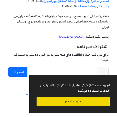
انتشار شماره اول مجله توسعه فضاهای پیراشهری
1398-06-15
راه اندازی سامانه مجله
1397-09-11
نشانی: خیابان شهید مفتح، نرسیده به خیابان انقلاب، دانشگاه خوارزمی،
دانشکده علوم جغرافیایی، دفتر انجمن جغرافیا و برنامه ریزی روستایی
ایران.
پست الکترونیک:
jpusd@yahoo.com
اشتراک خبرنامه
برای دریافت اخبار و اطلاعیه های مهم نشریه در خبرنامه نشریه مشترک
شوید.
اشتراک
این وب سایت از کوکی ها برای اطمینان از ارائه بهترین
خدمات استفاده می کند.
سامانه مدیریت نشریات علمی.
طراحی و پیاده سازی از
سیناوب
متوجه شدم