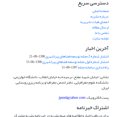
دسترسی سریع
صفحه اصلی
درباره نشریه
اعضای هیات تحریریه
ارسال مقاله
تماس با ما
نقشه سایت
آخرین اخبار
انتشار شماره 2 مجله توسعه فضاهای پیراشهری
1398-09-21
انتشار شماره اول مجله توسعه فضاهای پیراشهری
1398-06-15
راه اندازی سامانه مجله
1397-09-11
نشانی: خیابان شهید مفتح، نرسیده به خیابان انقلاب، دانشگاه خوارزمی،
دانشکده علوم جغرافیایی، دفتر انجمن جغرافیا و برنامه ریزی روستایی
ایران.
پست الکترونیک:
jpusd@yahoo.com
اشتراک خبرنامه
برای دریافت اخبار و اطلاعیه های مهم نشریه در خبرنامه نشریه مشترک