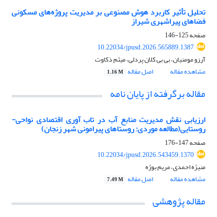
تحلیل تأثیر کاربرد هوش مصنوعی بر مدیریت پروژه‌های مسکونی
فضاهای پیراشهری شیراز
صفحه
125-146
10.22034/jpusd.2026.565889.1387
آرزو مومنیان، بی بی کلان پردلی، میثم ذکاوت
مشاهده مقاله
اصل مقاله
1.16 M
مقاله برگرفته از پایان نامه
ارزیابی نقش مدیریت منابع­ آب در تاب ­آوری ­اقتصادی نواحی­
روستایی
(مطالعه موردی: روستاهای­ پیرامونی شهر زنجان)
صفحه
147-176
10.22034/jpusd.2026.543459.1370
منیژه احمدی، مریم بوژه
مشاهده مقاله
اصل مقاله
7.49 M
مقاله پژوهشی