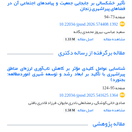
تأثیر خشکسالی بر جابجایی جمعیت و پیامدهای اجتماعی آن در
فضاهای پیراشهری زنجان
صفحه
73-94
10.22034/jpusd.2026.574408.1392
سعید عباسی، بهروز محمدی یگانه
مشاهده مقاله
اصل مقاله
1.33 M
مقاله برگرفته از رساله دکتری
شناسایی عوامل کلیدی مؤثر بر کاهش تاب‌آوری لرزه‌ای مناطق
پیراشهری با تأکید بر ابعاد رشد و توسعه شهری (موردمطالعه:
بجنورد)
صفحه
95-124
10.22034/jpusd.2025.541625.1364
صادق خانی کوشکی، رمضانعلی نادری مایوان، فرزاد قادری بافتی
مشاهده مقاله
اصل مقاله
1.58 M
مقاله پژوهشی