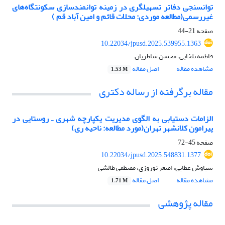
توانسنجی دفاتر تسهیلگری در زمینه توانمندسازی سکونتگاه‌های
غیررسمی
(مطالعه موردی: محلات قائم و امین آباد قم )
صفحه
21-44
10.22034/jpusd.2025.539955.1363
فاطمه تلخابی، محسن شاطریان
مشاهده مقاله
اصل مقاله
1.53 M
مقاله برگرفته از رساله دکتری
الزامات دستیابی به الگوی مدیریت یکپارچه شهری ـ روستایی
در
پیرامون کلانشهر تهران
(مورد مطالعه: ناحیه ری)
صفحه
45-72
10.22034/jpusd.2025.548831.1377
سیاوش عطایی، اصغر نوروزی، مصطفی طالشی
مشاهده مقاله
اصل مقاله
1.71 M
مقاله پژوهشی