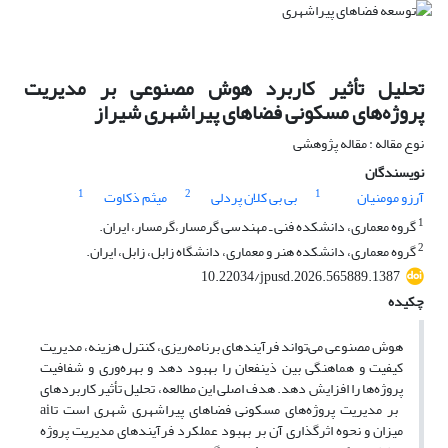
تحلیل تأثیر کاربرد هوش مصنوعی بر مدیریت
پروژه‌های مسکونی فضاهای پیراشهری شیراز
نوع مقاله : مقاله پژوهشی
نویسندگان
1
2
1
آرزو مومنیان
بی بی کلان پردلی
میثم ذکاوت
1
گروه معماری، دانشکده فنی ـ مهندسی گرمسار،گرمسار، ایران.
2
گروه معماری، دانشکده هنر و معماری، دانشگاه زابل، زابل، ایران.
10.22034/jpusd.2026.565889.1387
چکیده
هوش مصنوعی می‌تواند فرآیندهای برنامه‌ریزی، کنترل هزینه، مدیریت
کیفیت و هماهنگی بین ذینفعان را بهبود دهد و بهره‌وری و شفافیت
پروژه‌ها را افزایش دهد.
هدف اصلی این مطالعه، تحلیل تأثیر کاربردهای
بر مدیریت پروژه‌های مسکونی فضاهای پیراشهری شهری است تا
ai
میزان و نحوه اثرگذاری آن بر بهبود عملکرد فرآیندهای مدیریت پروژه