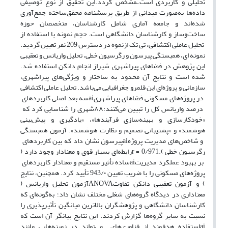
تحلیلی و کاربردی است.
–
مشخص گردد.این تحقیق از نوع توصیفی
داده‌ها به‌صورت میدانی از طریق پرسشنامه محقق‌ساخته جمع‌آوری
شده‌اند و جامعه آماری شامل کارشناسان، متخصصان حوزه
ساخت‌وساز و کارشناسان دانشگاهی است. حجم نمونه با استفاده از
تحلیل عاملی اکتشافی، تی تک
از
نموه در دسترس 209 نفر تعیین گردید.
نمونه ای، همبستگی پیرسون و رگرسیون خطی، تحلیل واریانس و تعقیبی
این پژوهش در فضاهای پیراشهری شیراز انجام
دانکن استفاده شد.
شده است و نتایج آن محدود به ساختار و ویژگی‌های پیراشهری،
سازمانی و پروژه‌ای این قلمرو جغرافیایی می‌باشد. تحلیل عاملی اکتشافی
در پروژه‌های مسکونی فضاهای پیراشهری
ai
سه بعد اصلی کاربردهای
درصد واریانس کل را تبیین می‌کنند:
۸۸
شهری را شناسایی کرد که
«خودکارسازی و بهینه‌سازی فرآیندها»، «یادگیری و پیش‌بینی
هوشمند» و «پشتیبانی تصمیم و نظارت هوشمند». آزمون همبستگی
و شاخص‌های مدیریت پروژه
ai
پیرسون نشان داد که بین کاربردهای
رگرسیون خطی
).
r = 0/971
رابطه‌ای بسیار قوی و معنادار وجود دارد (
بر بهبود عملکرد مدیریت
ai
ساده تأثیر مستقیم و معنادار کاربردهای
پروژه‌های مسکونی را با ضریب تعیین 943/۰ تأیید کرد. همچنین، نتایج
) و آزمون تعقیبی دانکن تفاوت
ANOVA
آزمون تحلیل واریانس (
معناداری در دیدگاه گروه‌های شغلی مختلف نشان داد؛ به‌گونه‌ای که
کارشناسان دانشگاهی و پژوهشگران بالاترین میانگین تأثیرپذیری را
نسبت به سایر گروه‌ها گزارش کردند. این نتایج بیانگر آن است که
ai
استفاده هدفمند از فناوری‌های
می‌تواند در زمینه‌هایی مانند