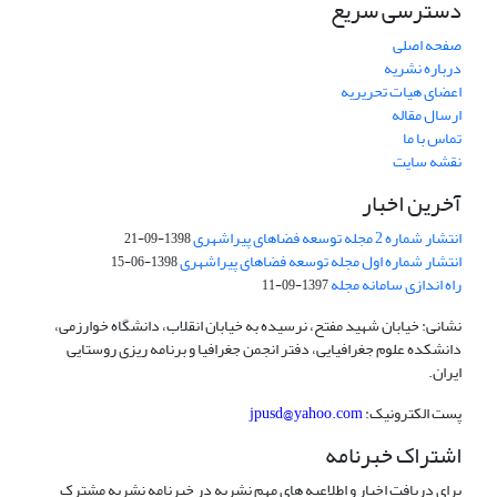
دسترسی سریع
صفحه اصلی
درباره نشریه
اعضای هیات تحریریه
ارسال مقاله
تماس با ما
نقشه سایت
آخرین اخبار
انتشار شماره 2 مجله توسعه فضاهای پیراشهری
1398-09-21
انتشار شماره اول مجله توسعه فضاهای پیراشهری
1398-06-15
راه اندازی سامانه مجله
1397-09-11
نشانی: خیابان شهید مفتح، نرسیده به خیابان انقلاب، دانشگاه خوارزمی،
دانشکده علوم جغرافیایی، دفتر انجمن جغرافیا و برنامه ریزی روستایی
ایران.
پست الکترونیک:
jpusd@yahoo.com
اشتراک خبرنامه
برای دریافت اخبار و اطلاعیه های مهم نشریه در خبرنامه نشریه مشترک