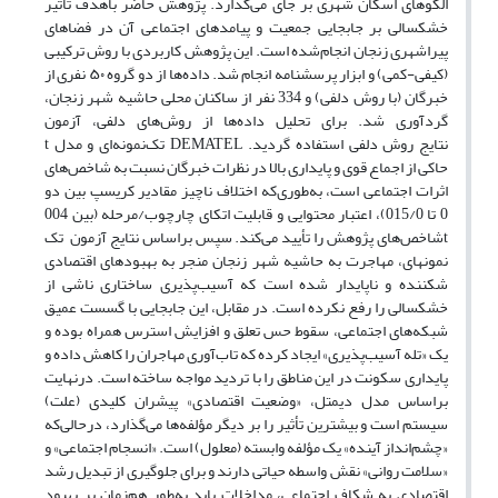
الگوهای اسکان شهری بر جای می‌گذارد.
پژوهش حاضر باهدف تأثیر
خشکسالی بر جابجایی جمعیت و پیامدهای اجتماعی آن در فضاهای
پیراشهری زنجان انجام‌شده است. این پژوهش کاربردی با روش ترکیبی
(کیفی-کمی) و ابزار پرسشنامه انجام شد. داده‌ها از دو گروه ۵۰ نفری از
خبرگان (با روش دلفی) و 334 نفر از ساکنان محلی حاشیه شهر زنجان،
گردآوری شد. برای تحلیل داده‌ها از روش‌های دلفی، آزمون
نتایج روش دلفی
استفاده گردید.
DEMATEL
تک‌نمونه‌ای و مدل
t
حاکی از اجماع قوی و پایداری بالا در نظرات خبرگان نسبت به شاخص‌های
اثرات اجتماعی است، به‌طوری‌که اختلاف ناچیز مقادیر کریسپ بین دو
0 تا 015/0)، اعتبار محتوایی و قابلیت اتکای چارچوب
/
مرحله (بین 004
t
شاخص‌های پژوهش را تأیید می‌کند. سپس براساس نتایج آزمون
تک
نمونه­ای، مهاجرت به حاشیه شهر زنجان منجر به بهبودهای اقتصادی
شکننده و ناپایدار شده است که آسیب‌پذیری ساختاری ناشی از
خشکسالی را رفع نکرده است. در مقابل، این جابجایی با گسست عمیق
شبکه‌های اجتماعی، سقوط حس تعلق و افزایش استرس همراه بوده و
یک «تله آسیب‌پذیری» ایجاد کرده که تاب‌آوری مهاجران را کاهش داده و
پایداری سکونت در این مناطق را با تردید مواجه ساخته است. درنهایت
براساس مدل
دیمتل،
«وضعیت اقتصادی» پیشران کلیدی (علت)
سیستم است و بیشترین تأثیر را بر دیگر مؤلفه‌ها می‌گذارد، درحالی‌که
«چشم‌انداز آینده» یک مؤلفه وابسته (معلول) است. «انسجام اجتماعی» و
«سلامت روانی» نقش واسطه حیاتی دارند و برای جلوگیری از تبدیل رشد
اقتصادی به شکاف اجتماعی، مداخلات باید به‌طور هم‌زمان بر بهبود