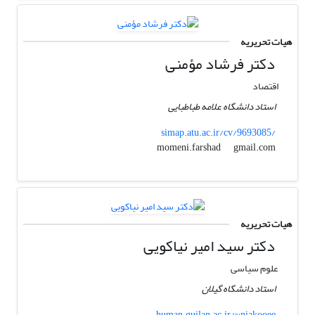
هیات تحریریه
دکتر فرشاد مؤمنی
اقتصاد
استاد دانشگاه علامه طباطبایی
simap.atu.ac.ir/cv/9693085/
gmail.com
momeni.farshad
هیات تحریریه
دکتر سید امیر نیاکویی
علوم سیاسی
استاد دانشگاه گیلان
human.guilan.ac.ir/~niakooee