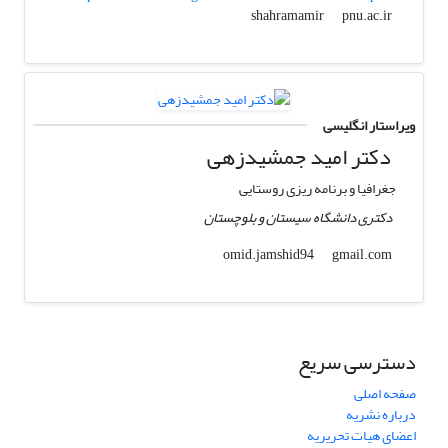
pnu.ac.ir
shahramamir
ویراستار انگلیسی
دکتر امید جمشیدزهی
جغرافیا و برنامه ریزی روستایی
دکتری دانشگاه سیستان و بلوچستان
gmail.com
omid.jamshid94
دسترسی سریع
صفحه اصلی
درباره نشریه
اعضای هیات تحریریه