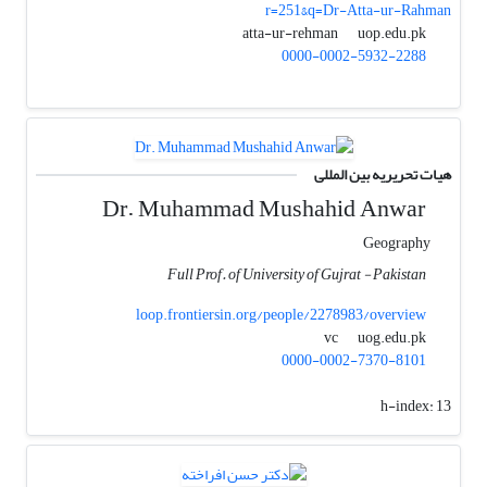
r=251&q=Dr-Atta-ur-Rahman
uop.edu.pk
atta-ur-rehman
0000-0002-5932-2288
هیات تحریریه بین المللی
Dr. Muhammad Mushahid Anwar
Geography
Full Prof. of University of Gujrat - Pakistan
loop.frontiersin.org/people/2278983/overview
uog.edu.pk
vc
0000-0002-7370-8101
h-index:
13