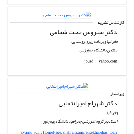
کارشناس نشریه
دکتر سیروس حجت شمامی
جغرافیا و برنامه ریزی روستایی
دکتری دانشگاه خوارزمی
yahoo.com
jpusd
ویراستار
دکتر شهرام امیرانتخابی
جغرافیا
استادیار گروه آموزشی جغرافیا، دانشگاه پیام نور
cv.pnu.ac.ir/HomePage/shahram.amirentekhabihashtpari