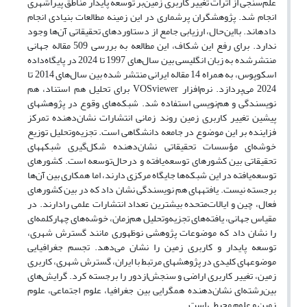
علم‌سنجی از اثرات تغییر کاربری زمین‌بر توسعه پایدار مناطق پیرا‌شهری
انجام شد. پژوهشگران پرشماری در این زمینه مطالعات بنیادی انجام
داده­اند. بااین‌حال، ارزیابی جامع از دستاوردهای تحقیقاتی آن‌ها وجود
ندارد. برای رفع این شکاف، این مطالعه به بررسی 509 مقاله جهانی
منتشرشده به زبان انگلیسی بین سال‌های 1997 تا 2024 در پایگاه‌داده
اسکوپوس، به همراه 14 مقاله ایرانی منتشر شده بین سال‌های 2014 تا
2024 می‌پردازد. نرم‌افزار VOSviewer برای تحلیل هم استناد، هم
نویسندگی و هم‌نویسی استفاده شد. شبکه‌های وقوع در پژوهش­های
پیشین تغییر کاربری زمین روند زمانی انتشارات نشان‌دهنده تمرکز
فزاینده بر این موضوع در جامعه دانشگاهی است. تجزیه‌وتحلیل توزیع
خوشه‌ای مؤسسات تحقیقاتی نشان‌دهنده شکل‌گیری شبکه­های
تحقیقاتی بین کشورهای توسعه‌یافته و درحال‌توسعه است. کشورهای
توسعه‌یافته در این شبکه‌ها جایگاه مرکزی دارند، اما همکاری بین آن‌ها
برجسته نیست. یافته­های هم نویسندگی نشان داد که در بین کشورهای
فعال، چین و ایالات‌متحده بیشترین تعداد انتشارات علمی رادارند. در
مقیاس جهانی، یافته‌های تجزیه‌وتحلیل هم‌زمان، خوشه‌های چهارکلمه‌ای
را نشان داد که موضوعات پژوهشی نوظهوری مانند گسترش شهری،
توسعه پایدار و کاربری زمین را نشان می‌دهد. تجسم جغرافیایی
موضوع­های کلیدی در پژوهش­های مرتبط با ایران، گسترش شهری، کاربری
زمین، تغییر کاربری اراضی و سنجش‌ازدور را برجسته کرد. گرایش‌های
بین‌رشته‌ای نشان‌دهنده همگرایی بین جغرافیا، علوم اجتماعی، علوم
زمین و علوم محیطی است.