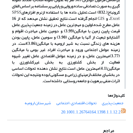
گیری به صورت تصادفی ساده وروایی و پایایی پرسشنامه بر اساس الفای
کرونباخ(.832) است.تحلیل داده ها با استفاده ازنرم افزارهای
SPSS
Excel
،
و
GIS
انجام گرفته است.نتایج تحقیق نشان می
دهد که از 16
عامل مطرح شده،اولین و مهم ترین عامل در زمینه جمعیت پذیری عامل
قیمت پایین زمین با میانگین(3.99) و دومین عامل مهاجرت اقوام و
آ
شنایان
و تبعیت از آنها با میانگین (3.90) و سومین عامل، پایین بودن
هزینه های زندگی نسبت به شهر ارومیه با میانگین(3.86)است. در
زمینه عوامل اجتماعی ورود و مهاجرت افراد غیر بومی با میانگین
(3.77)مهمترین عامل، و در زمینه عوامل اقتصادی عامل تغییر شیوه
فعالیت از بخش کشاورزی به بخش غیرکشاورزی با
میانگین(4.1)مهمترین عامل است.نتایج نشان دهنده تحولات اساسی
در بخشهای مختلف(زمینهای زراعی و مسکونی)بوده ونتیجه این تحولات
اثرات منفی برهویت و جامعه روستایی داشته است.
کلیدواژه‌ها
جمعیت پذیری
تحولات اقتصادی – اجتماعی
شهرستان ارومیه
20.1001.1.26764164.1398.1.1.12.2
مراجع