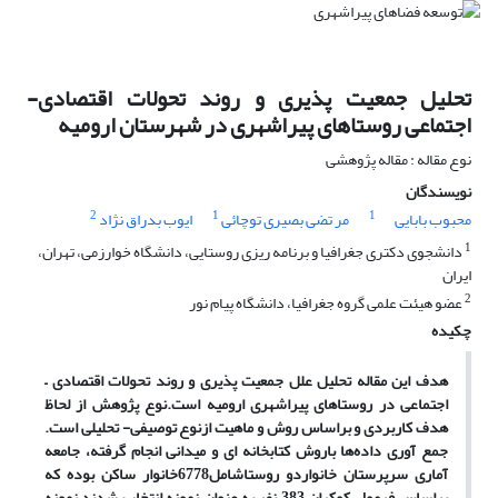
تحلیل جمعیت پذیری و روند تحولات اقتصادی-
اجتماعی روستاهای پیراشهری در شهرستان ارومیه
نوع مقاله : مقاله پژوهشی
نویسندگان
2
1
1
محبوب بابایی
مر تضی بصیری توچائی
ایوب بدراق نژاد
1
دانشجوی دکتری جغرافیا و برنامه ریزی روستایی، دانشگاه خوارزمی، تهران،
ایران
2
عضو هیئت علمی گروه جغرافیا، دانشگاه پیام نور
چکیده
هدف این مقاله تحلیل علل جمعیت پذیری و روند تحولات اقتصادی
–
اجتماعی در روستاهای پیراشهری ارومیه است.نوع پژوهش از لحاظ
هدف کاربردی و براساس روش و ماهیت ازنوع توصیفی- تحلیلی است.
جمع آوری داده
ها باروش کتابخانه ای و میدانی انجام گرفته، جامعه
آماری سرپرستان خانواردو روستاشامل6778خانوار ساکن بوده که
براساس فرمول کوکران 383 نفر به عنوان نمونه انتخاب شدند نمونه