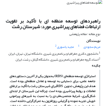
راهبردهای توسعه منطقه ای با تأکید بر تقویت
ارتباطات فضاهای پیراشهری مورد: شهرستان رشت
نوع مقاله : مقاله پژوهشی
نویسندگان
2
1
مریم سجودی
مجید یاسوری
1
دانشجوی دکتری جغرافیا و برنامه‌ریزی شهری، دانشگاه تهران، تهران، ایران
2
استاد گروه جغرافیا و برنامه‌ریزی شهری، دانشگاه گیلان، رشت، ایران
چکیده
استراتژی توسعه منطقه‌ای
(RDS)
به‌عنوان یکی از آخرین دستاوردهای
جامعه علمی، برای دستیابی به توسعه و تعادل منطقه‌ای بوده است.
هدف این پژوهش، تدوین
RDS
برای شهرستان رشت با تأکید بر ارتقای
تعاملات و روابط پیراشهری بوده است چراکه این شهرستان از ابتدای
شکل‌گیری، شرایط منحصربه‌فردی را به نسبت به شهرهای پیرامونی
خویش تجربه نموده و گرایشی روزافزون به تمرکزگرایی داشته است.
بنابراین ضرورت به‌کارگیری راهبردی که درصدد ارتقای ارتباطات