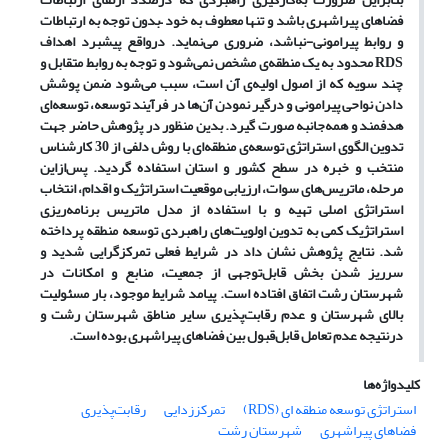
فضاهای پیراشهری باشد و تنها معطوف به خود
–
بدون توجه به ارتباطات
و روابط پیرامونی-نباشد، ضروری می‌نماید. درواقع پیشبرد اهداف
RDS
محدود به یک منطقه‌ی مشخص نمی‌شود و توجه به روابط متقابل و
چند سویه که از اصول اولیه‌ی آن است، سبب می‌شود ضمن پوشش
دادن نواحی پیرامونی و درگیر نمودن آن‌ها در فرآیند توسعه، توسعه‌ای
هدفمند و همه‌جانبه صورت گیرد. بدین منظور در پژوهش حاضر جهت
تدوین الگوی استراتژی توسعه‌ی منطقه‌ای با روش دلفی از 30 کارشناس
منتخب و خبره در سطح کشور و استان استفاده گردید. پس‌ازاین
مرحله، ماتریس‌های سوات، ارزیابی موقعیت استراتژیک و اقدام، انتخاب
استراتژی اصلی تهیه و با استفاده از مدل ماتریس برنامه‌ریزی
استراتژیک کمی به تدوین اولویت‌های راهبردی توسعه منطقه پرداخته
شد. نتایج پژوهش نشان داد در شرایط فعلی تمرکزگرایی شدید و
سرریز شدن بخش قابل‌توجهی از جمعیت، منابع و امکانات در
شهرستان رشت اتفاق افتاده است. پیامد شرایط موجود، بار مسئولیت
بالای شهرستان و عدم رقابت‌پذیری سایر مناطق شهرستان رشت و
درنتیجه عدم تعامل قابل‌قبول بین فضاهای پیراشهری بوده است
.
کلیدواژه‌ها
استراتژی توسعه منطقه ای (RDS)
تمرکززدایی
رقابت‌پذیری
فضاهای پیراشهری
شهرستان رشت