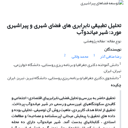
تحلیل تطبیقی نابرابری های فضای شهری و پیراشهری
مورد: شهر میاندوآب
نوع مقاله : مقاله پژوهشی
نویسندگان
2
1
رضا منافی آذر
محمد ولائی
1
دانش آموخته دکتری جغرافیا و برنامه ریزی روستایی، دانشگاه خوارزمی،
تهران، ایران
2
دانشجوی دکتری جغرافیا و برنامه ریزی روستایی، دانشگاه تبریز، تبریز، ایران
چکیده
تحقیق حاضر به بررسی و تحلیل فضایی نابرابریهای اقتصادی- اجتماعی و
کالبدی سکونتگاه­های غیررسمی و رسمی در شهر میاندوآب پرداخت.
تحقیق از لحاظ هدف کاربردی، ماهیت روش آن توصیفی
–
تحلیلی بوده و
داده های تحقیق با پیمایش میدانی (پرسشنامه و مصاحبه) و مطالعات
اسنادی
–
کتابخانه­ای بدست آمد. شهر میاندوآب دارای ده محله
غیررسمی است که با استفاده از روش نمونه­گیری خوشه­ای از بین آنها