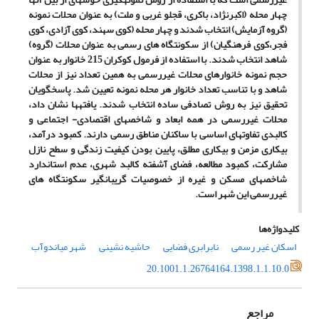
چهار محله (اکبرنژاد، باکری، قجلو غربی و ملت) به عنوان محلات نمونه
(گروه آزمایش) انتخاب شدند و چهار محله (کوی سهند، کوی آزادی، کوی
فجر،کوی فرهنگیان) از سکونتگاه های رسمی به عنوان محلات (گروه)
شاهد انتخاب شدند. با استفاده از فرمول کوکران 215 خانوار به عنوان
حجم نمونه خانوارهای محلات غیررسمی به همین تعداد نیز از محلات
شاهد و با تناسب تعداد خانوار هر محله نمونه تعیین شد. پاسخگویان
تحقیق نیز به روش تصادفی ساده انتخاب شدند. یافته­ها نشان داد،
محلات غیررسمی در همه ابعاد و شاخص­های اقتصادی- اجتماعی و
کالبدی تفاوت­های اساسی با ساکنان مناطق رسمی دارند. کمبود درآمد،
بیکاری مزمن و بیکاری مطلق، پایین بودن کیفیت زندگی و سطح نازل
مشارکت، کمبود مطالعه، فضای آشفته کالبد شهری، عدم استاندارد
شاخص­های مسکن و غیره از خصوصیات گریبانگیر سکونتگاه های
غیررسمی این شهر است.
کلیدواژه‌ها
اسکان غیر رسمی
نابرابری فضایی
حاشیه نشینی
شهر میاندوآب
20.1001.1.26764164.1398.1.1.10.0
مراجع