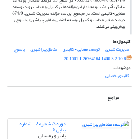
(935/12)، (888/4)، (851/14) در سطح 99 درصد معنادار بوده که
بیانگر تأثیر مثبت و معنادار این مؤلفه‌ها بر کنترل و هدایت روند توسعه
فضایی-کالبدی است. در مجموع این سه مؤلفه مدیریت شهری، 874/0
درصد متغیر هدایت و کنترل توسعه فضایی مناطق پیراشهری یاسوج را
پیش‌بینی می‌کنند.
کلیدواژه‌ها
مدیریت شهری
توسعه فضایی - کالبدی
مناطق پیراشهری
یاسوج
20.1001.1.26764164.1400.3.2.10.6
موضوعات
کالبدی ـ فضایی
مراجع
دوره 3، شماره 2 - شماره
پیاپی 6
پاییز و زمستان