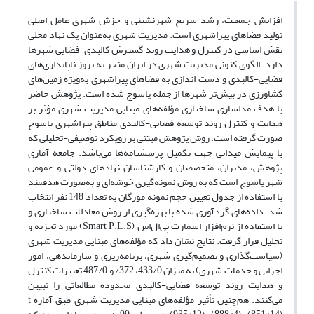
افزایش جمعیت، رشد سریع شهرنشینی و خزش شهری عامل اصلی
تولید فضاهای پیراشهری است. مدیریت شهری به‌عنوان یک نهاد محلی
نقش اساسی در کنترل و هدایت روند گسترش کالبدی-فضایی شهرها
دارد. الگوی کنونی مدیریت شهری در ایران منجر به بروز ناپایداری‌های
فضایی-کالبدی و دست اندازی به فضاهای پیراشهری به‌ویژه زمین‌های
کشاورزی در بیش‌تر شهرها از جمله یاسوج شده است. پژوهش حاضر
با هدف مدلسازی ساختاری مؤلفه‌های مبنایی مدیریت شهری مؤثر بر
هدایت و کنترل روند توسعه فضایی-کالبدی مناطق پیراشهری یاسوج
صورت گرفته است. روش پژوهش مبتنی بر رویکرد توصیفی-تحلیلی که
با پیمایش میدانی جهت تکمیل پرسشنامه‌ها می‌باشد. جامعه آماری
پژوهش، مدیران، متخصصان و کارشناسان نهادهای دولتی و عمومی
شهر یاسوج است که به روش نمونه‌گیری خوشه‌ای و به‌صورت هدفمند
با استفاده از جدول تعیین حجم نمونه مورگان به تعداد 148 نفر انتخاب
شد. داده‌های گردآوری شده با بهره‌گیری از روش معادلات ساختاری و
با استفاده از نرم‌افزار اسمارت پی‌ال‌اس (Smart P.L.S) مورد تجزیه و
تحلیل قرار گرفت. نتایج نشان داد که مؤلفه‌های مبنایی مدیریت شهری
(سیاست‌گذاری و تصمیم‌گیری شهری، برنامه‌ریزی و سازماندهی، امور
اجرایی و خدمات شهری) به میزان 433/0، 372/ و 487/0 تغییرات کنترل
و هدایت روند توسعه فضایی-کالبدی محدوده مطالعاتی را تبیین
می‌کنند. هم‌چنین تأثیر مؤلفه‌های مبنایی مدیریت شهری طبق آماره t