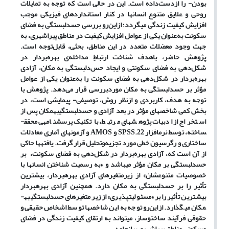
بودن- را ازدست‌داده است. این در حالی است که توجه به تمایلات
روحی و علایق متنوع انسان­ها در کنار استانداردهای فیزیکی موجب
افزایش کیفیت زندگی می­گردد؛ ازاین‌رو بررسی حس­دلبستگی به فضای
سکونت به‌عنوان یکی از عوامل افزایش کیفیت در مناطق پیراشهری، به
جهت وجود معضلات متعدد در این مناطق، بحثی، قابل‌توجه است.
پژوهش حاضر، باهدف شناخت ارتباطِ مداخله‌ی بهره‌بردار در
شکل‌دهی به فضای سکونتی و ایجاد حس‌دلبستگی به مکان، آزادی
بهره‌بردار در شکل‌دهی به فضای سکونت را به‌عنوان یکی از عوامل
مؤثر بر حس­دلبستگی به مکان موردبررسی قرار می‌دهد. پژوهش با
توجه به هدف، کاربردی و ازنظر روش، توصیفی- پیمایشی است، در
بخش کمی شاخص­های مؤثر در بعد آزادی و حس­دلبستگی­به­مکان پس از
استخراج از ادبیات پژوهش­های مرتبط، با تکنیک پرسشنامه­ی محقق­
ساخته، توسط نرم­افزار SPSS.22 و AMOS و آزمون­های آماری معادلات
ساختاری و رگرسیون خطی مورد تجزیه‌وتحلیل قرار گرفت. یافته­ها حاکی
از آن است که، آزادی بهره‌بردار در شکل‌دهی به فضای سکونت، بر
حس­دلبستگی بر مکان مؤثر می­باشد و «به رسمیت شناختن انسان­ها با
خصوصیات متنوعشان» از زیرمتغیرهای آزادی بهره­بردار، بیش­ترین
تأثیر را بر حس­دلبستگی به مکان دارد. همچنین آزادی بهره­بردار
بیشترین تأثیر را بر «مسئولیت­پذیری» از زیر متغیرهای حس­دلبستگی­به­
مکان می­گذارد. ازاین‌رو توجه به این شاخص­ها توسط اشخاص حقیقی و
حقوقی فرآیند ساخت­وساز، می­تواند به ارتقای کیفیت زندگی در فضای
مسکونی مناطق پیراشهری بیانجامد.