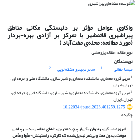
واکاوی عوامل مؤثر بر دلبستگی مکانی مناطق
پیراشهری قائمشهر با تمرکز بر آزادی بهره-بردار
(مورد مطالعه: محله‌ی مفت‌آباد )
نوع مقاله : مقاله پژوهشی
نویسندگان
2
1
مهسا حقانی
سحر مجیدی هتکه لویی
1
مربی گروه معماری، دانشکده معماری و شهرسازی، دانشگاه فنی و حرفه ای ،
تهران، ایران
2
مربی گروه معماری، دانشکده معماری و شهرسازی، دانشگاه فنی و حرفه ای،
تهران، ایران
10.22034/jpusd.2023.401259.1275
چکیده
امروزه مسکن به­عنوان یکی از پیچیده­ترین بناهای معاصر، به سرپناهی
موقت، بدون معنا و بی‌ثمر تبدیل‌شده که کارکرد راستینش- مأوا و مأمن