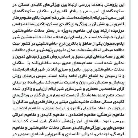
این پژوهش باهدف بررسی ارتباط بین ویژگی‌های کالبدی مسکن در
سکونتگاه‌های غیررسمی و رفتار قلمروپایی ساکنان سکونتگاه‌های
غیررسمی شهر ایلام انجام‌شده است. علی‌رغم اهمیت بالای مفهوم رفتار
قلمروپایی و نقش آن بر ویژگی‌های کالبدی مسکن، تاکنون مطالعه جامعی
درزمینه ارتباط بین این مفاهیم به‌ویژه در بستر محلات حاشیه‌نشین
ایران انجام‌نشده است. در راستای این هدف، محلات حاشیه‌نشین شهر
ایلام به‌عنوان یکی از مناطق با بالاترین نرخ حاشیه‌نشینی در کشور جهت
مطالعه میدانی انتخاب‌شده‌اند. مدل مفهومی پژوهش بر مبنای مطالعات
نظری و مصاحبه‌های کیفی عمیق بر اساس روش تئوری زمینه‌ای تدوین و
تدقیق شده است. مصاحبه‌های عمیق نیمه ساختاریافته با ساکنان
محلات حاشیه‌نشین بانبور، بان­برز و سبزی آباد در شهر ایلام انجام‌شده
و تا رسیدن به اشباع نظری ادامه یافته است. سپس برمبنای روش
پیمایش و سنجش کمی، وزن و اهمیت مفاهیم شناسایی‌شده، بر مبنای
آرای متخصصین معماری و شهرسازی شهر ایلام ارزیابی و واکاوی شده
است. نتایج تحلیل‌ها نشانگر آن است که معیارهای اثرگذار بر ویژگی‌های
کالبدی مسکن محلات حاشیه‌نشین مبتنی بر رفتار قلمروپایی ساکنان را
می‌توان در ابعاد مکان‌یابی قلمرو و عرصه عمومی، مفاهیم اجتماعی،
مفاهیم فرهنگی، مفاهیم اقتصادی ، مفاهیم کالبدی و مفاهیم ادراکی
بررسی نمود. یافته‌های این پژوهش نشانگر این است که ارتباط
دوسویه‌ای بین ویژگی‌های کالبدی مسکن محلات حاشیه‌نشین و مفاهیم
فرهنگی، اجتماعی، ادراکی، اقتصادی و قلمروپایی فضاهای عمومی در