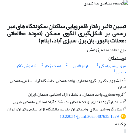
تبیین تاثیر رفتار قلمروپایی ساکنان سکونتگاه های غیر
رسمی بر شکل‌گیری الگوی مسکن (نمونه مطالعاتی
:محلات بانبور، بان برز، سبزی آباد، ایلام)
نوع مقاله : مقاله پژوهشی
نویسندگان
3
2
1
مهوش میرزابیگی
سارا جلالیان
امید دژدار
کیانوش ذاکر
4
حقیقی
1
دانشجوی دکتری، گروه معماری، واحد همدان، دانشگاه آزاد اسلامی، همدان،
ایران
2
گروه معماری، واحد همدان، دانشگاه آزاد اسلامی، همدان، ایران
3
استادیارگروه معماری، واحد همدان ، دانشگاه آزاد اسلامی ، همدان ، ایران
4
استاد گروه شهرسازی، واحد تهران جنوب، دانشگاه آزاد اسلامی، تهران، ایران
10.22034/jpusd.2023.407635.1279
چکیده