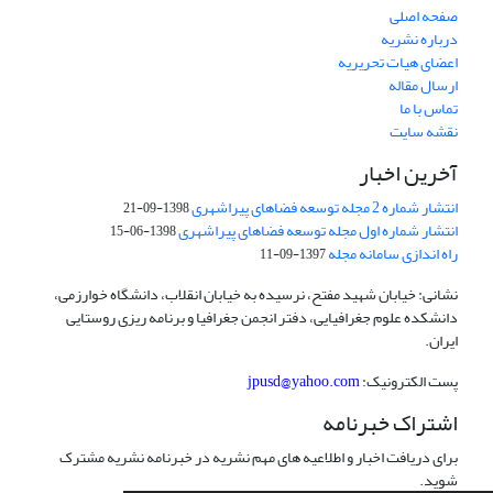
صفحه اصلی
درباره نشریه
اعضای هیات تحریریه
ارسال مقاله
تماس با ما
نقشه سایت
آخرین اخبار
انتشار شماره 2 مجله توسعه فضاهای پیراشهری
1398-09-21
انتشار شماره اول مجله توسعه فضاهای پیراشهری
1398-06-15
راه اندازی سامانه مجله
1397-09-11
نشانی: خیابان شهید مفتح، نرسیده به خیابان انقلاب، دانشگاه خوارزمی،
دانشکده علوم جغرافیایی، دفتر انجمن جغرافیا و برنامه ریزی روستایی
ایران.
پست الکترونیک:
jpusd@yahoo.com
اشتراک خبرنامه
برای دریافت اخبار و اطلاعیه های مهم نشریه در خبرنامه نشریه مشترک
شوید.