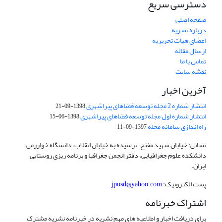
دسترسی سریع
صفحه اصلی
درباره نشریه
اعضای هیات تحریریه
ارسال مقاله
تماس با ما
نقشه سایت
آخرین اخبار
انتشار شماره 2 مجله توسعه فضاهای پیراشهری
1398-09-21
انتشار شماره اول مجله توسعه فضاهای پیراشهری
1398-06-15
راه اندازی سامانه مجله
1397-09-11
نشانی: خیابان شهید مفتح، نرسیده به خیابان انقلاب، دانشگاه خوارزمی،
دانشکده علوم جغرافیایی، دفتر انجمن جغرافیا و برنامه ریزی روستایی
ایران.
پست الکترونیک:
jpusd@yahoo.com
اشتراک خبرنامه
برای دریافت اخبار و اطلاعیه های مهم نشریه در خبرنامه نشریه مشترک