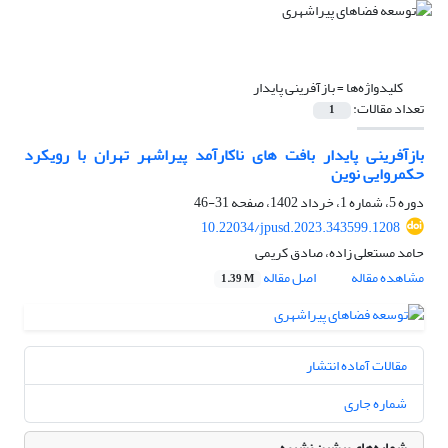
کلیدواژه‌ها =
بازآفرینی پایدار
تعداد مقالات:
1
بازآفرینی پایدار بافت های ناکارآمد پیراشهر تهران با رویکرد
حکمروایی نوین
دوره 5، شماره 1، خرداد 1402، صفحه
31-46
10.22034/jpusd.2023.343599.1208
حامد مستعلی زاده، صادق کریمی
مشاهده مقاله
اصل مقاله
1.39 M
مقالات آماده انتشار
شماره جاری
شماره‌های پیشین نشریه