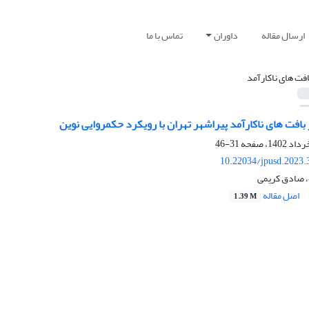
ارسال مقاله
داوران
تماس با ما
افت های ناکارآمد
ر بافت های ناکارآمد پیراشهر تهران با رویکرد حکمروایی نوین
31-46
10.22034/jpusd.2023.
، صادق کریمی
اصل مقاله
1.39 M