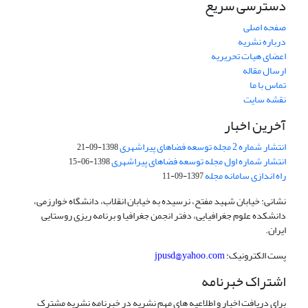
دسترسی سریع
صفحه اصلی
درباره نشریه
اعضای هیات تحریریه
ارسال مقاله
تماس با ما
نقشه سایت
آخرین اخبار
انتشار شماره 2 مجله توسعه فضاهای پیراشهری
1398-09-21
انتشار شماره اول مجله توسعه فضاهای پیراشهری
1398-06-15
راه اندازی سامانه مجله
1397-09-11
نشانی: خیابان شهید مفتح، نرسیده به خیابان انقلاب، دانشگاه خوارزمی،
دانشکده علوم جغرافیایی، دفتر انجمن جغرافیا و برنامه ریزی روستایی
ایران.
پست الکترونیک:
jpusd@yahoo.com
اشتراک خبرنامه
برای دریافت اخبار و اطلاعیه های مهم نشریه در خبرنامه نشریه مشترک