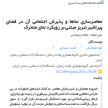
معاصرسازی نماها و پذیرش اجتماعی آن در فضای
پیراشهر تبریز مبتنی بر رویکرد نمای متحرک
نوع مقاله : مقاله پژوهشی
نویسندگان
2
1
مونا صفائیان
مجید شهبازی
1
دانشجوی دکتری، گروه معماری، واحد زنجان، دانشگاه آزاد اسلامی، زنجان،
ایران.
2
استادیار، گروه معماری، واحد زنجان، دانشگاه آزاد اسلامی، زنجان، ایران.
10.22034/jpusd.2023.156149
چکیده
امروزه معماران و شهرسازان معاصر به کمک ابزارهای فناورانه در پی
طراحی نماهایی هستند که ضمن افزایش بهره‌وری در زمینه نور و انرژی،
ازنظر زیبایی‌شناختی نیز مورد استقبال شهروندان قرار گیرد. از سوی
دیگر بازگشت به هندسه اسلامی و خوانش مجدد آن در تولید مدول­های