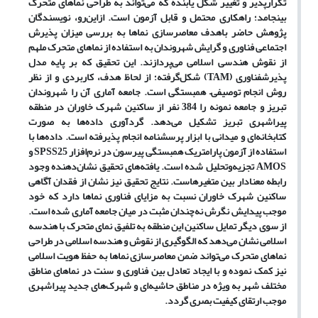
تکرارپذیر و تغییر شکل یابنده که می‌تواند به طراحی نماهای متحرک
بینجامد؛ راهکاری محتمل و قابل آزمون است. ازاین‌رو، نویسندگان
پژوهش حاضر باهدف معاصرسازی نماها به بررسی میزان پذیرش
اجتماعی فناوری و گرایش شهروندان به استفاده از نما‌های متحرک ملهم
از نقوش هندسی اسلامی می‌پردازند. این تحقیق که بر پایه مدل
پذیرش­فناوری (TAM) شکل‌گرفته؛ از لحاظ هدف، کاربردی و از نظر
روش انجام توصیفی– همبستگی است. جامعه آماری آن را شهروندان
تبریز و جامعه نمونه را 384 نفر از ساکنین شهرک خاوران در منطقه
پیراشهری تبریز تشکیل می‌دهد. گردآوری داده‌ها به صورت
کتابخانه‌ای و میدانی با ابزار پرسشنامه انجام پذیرفته است. داده‌ها با
استفاده از آزمون پارامتریک همبستگی پیرسون در نرم‌افزار SPSS25 و
AMOS تجزیه‌وتحلیل شده است. یافته‌های تحقیق نشان‌دهنده وجود
رابطه معنادار بین متغیرهاست. نتایج تحقیق نیز نشان از فقدان آگاهی
ساکنین شهرک خاوران نسبت به مزایای فناوری نماها دارد که خود
موجب پیدایش نگرش نه‌چندان مثبت در میان جامعه آماری شده است.
از سوی دیگر تمایل ساکنین این منطقه به تلفیق نمای متحرک با هندسه
اسلامی نشان می‌دهد که الگوگیری از نقوش و هندسه اسلامی در طراحی
نماهای متحرک می‌تواند ضمن معاصرسازی نماها به حفظ هویت اسلامی
نیز کمک نموده و با ایجاد تعادل بین فناوری و سنت در نماهای مناطق
مختلف شهر به ویژه در مناطق حاشیه‌ای و شهرک‌های جدید پیراشهری
موجب ارتقای کیفیت بصری گردد.