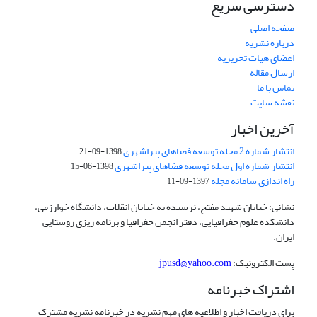
دسترسی سریع
صفحه اصلی
درباره نشریه
اعضای هیات تحریریه
ارسال مقاله
تماس با ما
نقشه سایت
آخرین اخبار
انتشار شماره 2 مجله توسعه فضاهای پیراشهری
1398-09-21
انتشار شماره اول مجله توسعه فضاهای پیراشهری
1398-06-15
راه اندازی سامانه مجله
1397-09-11
نشانی: خیابان شهید مفتح، نرسیده به خیابان انقلاب، دانشگاه خوارزمی،
دانشکده علوم جغرافیایی، دفتر انجمن جغرافیا و برنامه ریزی روستایی
ایران.
پست الکترونیک:
jpusd@yahoo.com
اشتراک خبرنامه
برای دریافت اخبار و اطلاعیه های مهم نشریه در خبرنامه نشریه مشترک