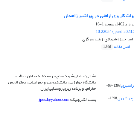
رات کاربری اراضی در پیراشهر زاهدان
1-16
10.22034/jpusd.2023.
 امیر حمزه شهبازی، زینب سرگزی
اصل مقاله
1.9 M
نشانی: خیابان شهید مفتح، نرسیده به خیابان انقلاب،
دانشگاه خوارزمی، دانشکده علوم جغرافیایی، دفتر انجمن
1398-09-
جغرافیا و برنامه ریزی روستایی ایران.
 پیراشهری
1398-
پست الکترونیک:
jpusd@yahoo.com