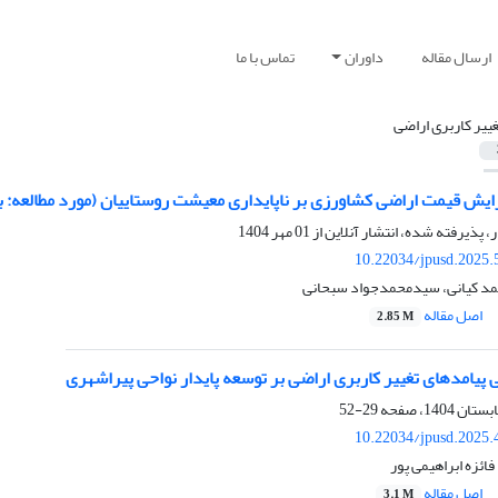
ارسال مقاله
داوران
تماس با ما
غییر کاربری اراضی
زایش قیمت اراضی کشاورزی بر ناپایداری معیشت روستاییان (مورد مطالعه
ر، پذیرفته شده، انتشار آنلاین از
01 مهر 1404
10.22034/jpusd.2025.
مد کیانی، سیدمحمدجواد سبحانی
اصل مقاله
2.85 M
پیامدهای تغییر کاربری اراضی بر توسعه پایدار نواحی پیراشهری
29-52
10.22034/jpusd.2025.
ائزه ابراهیمی پور
اصل مقاله
3.1 M