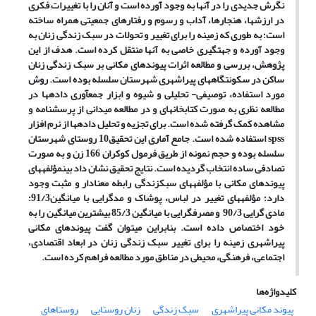
نگرش جدیدی را در آنها به وجود آورده است
و آنان
را با تغییرات فکری
در ارزش­ها، هنجارها، آداب و رسوم و رفتار­های جمعیتی همراه ساخته
است؛ به طوری که زمینه را برای تغییر و تحولات در سبک زندگی زنان به
وجود آورده و جهت
گیری خاصی به آنها منتقل کرده است. هدف از این
پژوهش، بررسی و مطالعه اثرات پیوندهای مکانی بر سبک زندگی زنان
ساکن در سکونتگاه­های پیراشهری شهرستان سلسله بوده است. روش
مورد استفاده، توصیفی- تحلیلی و شیوه و ابزار جمع­آوری داده­ها در
مطالعه نظری به صورت کتابخانه­ای و در مطالعه میدانی از پرسشنامه و
مشاهده کمک گرفته شده است. برای تجزیه و تحلیل داده­ها از نرم افزار
spss
استفاده شده است.
جامع آماری این تحقیق10 ­روستای شهرستان
سلسله بوده و حجم نمونه از طریق فرمول کوکران 166 زن و به صورت
تصادفی ساده انتخاب گردیده است. نتایج تحقیق نشان داد بین
مؤلفه­های
پیوندهای مکانی با مؤلفه­های سبک­زندگی رابطه معنادار و مثبت وجود
دارد؛ مؤلفه­های تغییر در لباس، پوشاک و مدگرایی با میانگین91/3؛
مادی گرایی 90/3 و مصرف­گرایی با میانگین 85/3 بیشترین میانگین را به
خود اختصاص داده­ است. بنابراین می­توان گفت پیوندهای مکانی
پیراشهری زمینه را برای تغییر سبک زندگی زنان در ابعاد اقتصادی،
اجتماعی، فرهنگی، محیطی در مناطق مورد مطالعه فراهم کرده است.
کلیدواژه‌ها
پیوند مکانی پیراشهری
سبک زندگی
زنان روستایی
روستاهای