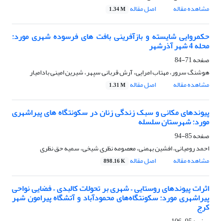
مشاهده مقاله
اصل مقاله
1.34 M
حکمروایی شایسته و بازآفرینی بافت های فرسوده شهری مورد:
محله 4 شهر آذرشهر
صفحه
71-84
هوشنگ سرور، مهتاب امرایی، آرش قربانی سپهر، شیرین امینی بادامیار
مشاهده مقاله
اصل مقاله
1.31 M
پیوندهای مکانی و سبک زندگی زنان در سکونتگاه های پیراشهری
مورد: شهرستان سلسله
صفحه
85-94
احمد رومیانی، افشین بهمنی، معصومه نظری شیخی، سمیه حق نظری
مشاهده مقاله
اصل مقاله
898.16 K
اثرات پیوندهای روستایی – شهری بر تحولات کالبدی – فضایی نواحی
پیراشهری مورد: سکونتگاه‌های محمودآباد و آتشگاه پیرامون شهر
کرج