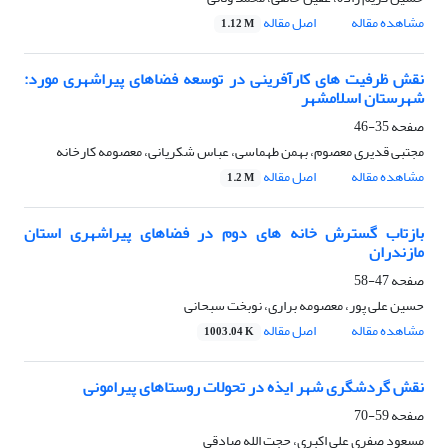
مشاهده مقاله
اصل مقاله
1.12 M
نقش ظرفیت های کارآفرینی در توسعه فضاهای پیراشهری مورد:
شهرستان اسلامشهر
صفحه
35-46
مجتبی قدیری معصوم، بهمن طهماسی، عباس شکریانی، معصومه کارخانه
مشاهده مقاله
اصل مقاله
1.2 M
بازتاب گسترش خانه های دوم در فضاهای پیراشهری استان
مازندران
صفحه
47-58
حسین علی پور، معصومه براری، نوبخت سبحانی
مشاهده مقاله
اصل مقاله
1003.04 K
نقش گردشگری شهر ایذه در تحولات روستاهای پیرامونی
صفحه
59-70
مسعود صفری علی اکبری، حجت الله صادقی