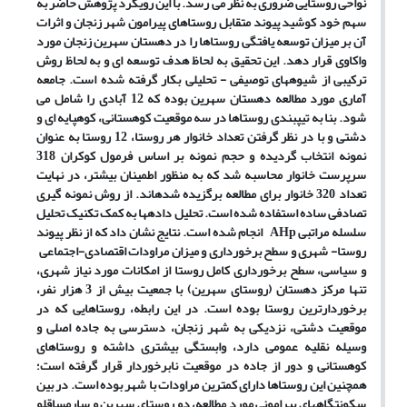
نواحی روستایی ضروری به نظر می رسد. با این رویکرد پژوهش حاضر به
سهم خود کوشید پیوند متقابل روستاهای پیرامون شهر زنجان و اثرات
آن بر میزان توسعه یافتگی روستاها را در دهستان سهرین زنجان مورد
واکاوی قرار دهد. این تحقیق به لحاظ هدف توسعه ای و به لحاظ روش
ترکیبی از شیوه
های توصیفی - تحلیلی بکار گرفته شده است. جامعه
آماری مورد مطالعه دهستان سهرین بوده که 12 آبادی را شامل می
شود. بنا به تیپ­بندی روستاها در سه موقعیت کوهستانی، کوهپایه ای و
دشتی و با در نظر گرفتن تعداد خانوار هر روستا، 12 روستا به عنوان
نمونه انتخاب گردیده و حجم نمونه بر اساس فرمول کوکران 318
سرپرست خانوار محاسبه شد که به منظور اطمینان بیشتر، در نهایت
تعداد 320 خانوار برای مطالعه برگزیده شده­اند. از روش نمونه گیری
تصادفی ساده استفاده شده است. تحلیل داده­ها به کمک تکنیک تحلیل
سلسله مراتبی
AHp
انجام شده است. نتایج نشان داد که از نظر پیوند
روستا- شهری و سطح برخورداری و میزان مراودات اقتصادی-اجتماعی
و سیاسی، سطح برخورداری کامل روستا از امکانات مورد نیاز شهری،
تنها مرکز دهستان (روستای سهرین) با جمعیت بیش از 3 هزار نفر،
برخوردارترین روستا بوده است. در این رابطه، روستاهایی که در
موقعیت دشتی، نزدیکی به شهر زنجان، دسترسی به جاده اصلی و
وسیله نقلیه عمومی دارد، وابستگی بیشتری داشته و روستاهای
کوهستانی و دور از جاده در موقعیت نابرخوردار قرار گرفته است؛
همچنین این روستاها دارای کمترین مراودات با شهر بوده است. در بین
سکونتگاه­های پیرامونی مورد مطالعه، دو روستای سهرین و سارمساقلو