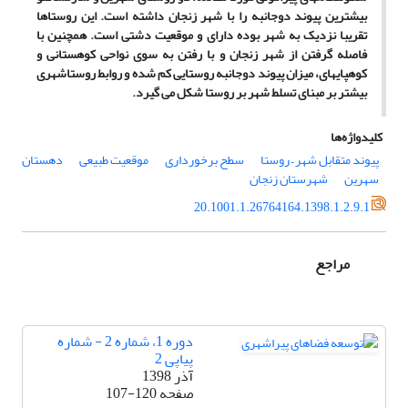
بیشترین پیوند دوجانبه را با شهر زنجان داشته است. این روستاها
تقریبا نزدیک به شهر بوده دارای و موقعیت دشتی است. همچنین با
فاصله گرفتن از شهر زنجان و با رفتن به سوی نواحی کوهستانی و
کوهپایه­ای، میزان پیوند دوجانبه روستایی کم شده و روابط روستاشهری
بیشتر بر مبنای تسلط شهر بر روستا شکل می گیرد.
کلیدواژه‌ها
پیوند متقابل شهر – روستا
سطح برخورداری
موقعیت طبیعی
دهستان
سهرین
شهرستان زنجان
20.1001.1.26764164.1398.1.2.9.1
مراجع
دوره 1، شماره 2 - شماره
پیاپی 2
آذر 1398
صفحه
107-120