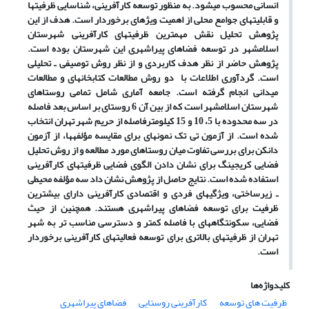
انسانی محسوب می
شود. به منظور توسعه کارآفرینی، شناسایی ظرفیت
ها
و قابلیت
های جوامع محلی از اهمیت ویژه
ای برخوردار است. هدف از این
پژوهش تحلیل نقش مهمترین ظرفیت­های کارآفرینی شهرستان
اسلامشهر در توسعه فضاهای پیراشهری این شهرستان بوده است.
پژوهش حاضر از نظر هدف کاربردی و از نظر روش توصیفی ـ تحلیلی
است. گرد­آوری اطلاعات با دو روش مطالعات کتابخانه
ای و مطالعات
میدانی انجام گرفته است. جامعه آماری شامل تمامی روستاهای
شهرستان اسلامشهر است که از بین آن 6 روستای بر اساس بعد فاصله
در سه محدوده با 5، 10 و 15 کیلومترفاصله از حریم شهر تهران انتخاب
شده است. از آزمون تی تک نمونه
ای برای مقایسه مؤلفه
ها، از آزمون
دانکن برای بررسی تفاوت میان روستاهای مورد مطالعه و از روش تحلیل
فضایی کریجینگ برای نشان دادن الگوی فضایی ظرفیت
های کارآفرینی
استفاده شده است. نتایج حاصل از پژوهش نشان داد سه مؤلفه محیطی
ـ زیرساختی، ویژگی
های فردی و اقتصادی کارآفرینی دارای بیشترین
ظرفیت برای توسعه فضاهای پیراشهری هستند. همچنین از حیث
فضایی، سکونتگاه­های با فاصله کمتر و دسترسی مناسب تر به شهر
تهران از ظرفیت
های بالاتری برای توسعه فعالیت
های کارآفرینی برخوردار
است.
کلیدواژه‌ها
ظرفیت های توسعه
کارآفرینی روستایی
فضاهای پیراشهری