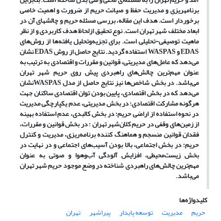
برنامه­ریزی و مدیریت حفظ و صیانت حریم از ضرورت و اهمیت خاصی
برخوردار است. هدف این مقاله، بررسی مسئله حریم و چالش­های آن در
ابعاد مختلف شهر تهران است. نوع تحقیق ازلحاظ هدف کاربردی و از نظر
ماهیت توصیفی-تحلیلی است. برای تجزیه‌وتحلیل یافته‌ها از روش‌های
EDAS
و
WASPAS
استفاده گردید. نتایج حاصل از روش
EDAS
نشان
می‌دهد که عامل‌های
مدیریتی، قوانین و مقررات و اقتصادی به ترتیب به
عنوان مهم‌ترین چالش‌های راهبردی پیش روی حریم شهر تهران
می‌باشد. در بخش شاخص‌ها نیز نتایج حاصل از مدل
WASPAS
نشان
می‌دهد که
در بخش اقتصادی،
پایین بودن توان اقتصادی ساکنان
جهت
هرگونه مشارکت اقتصادی؛ در بخش مدیریتی، عدم یکپارچگی مدیریت
در نحوه استفاده از اراضی حریم؛ در بخش کالبدی، عدم استفاده بهینه
از زمین‌های وقفی در حریم کلان‌شهر تهران ؛ در بخش قوانین و مقررات،
فقدان قوانین منسجم و هماهنگ کننده برنامه‌ریزی، مدیریت و کنترل
حریم؛ در بخش اجتماعی، بالا بودن آسیب‌های اجتماعی و در نهایت در
بخش زیست‌محیطی، افزایش آلودگی آب‌وهوا و صوتی به عنوان
مهم‌ترین چالش‌های راهبردی شناخته در وضع موجود حریم شهر تهران
می‌باشد.
کلیدواژه‌ها
حریم
مدیریت
توسعه پایدار
پیراشهر
تهران