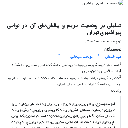
تحلیلی بر وضعیت حریم و چالش‌های آن در نواحی
پیراشهری تهران
نوع مقاله : مقاله پژوهشی
نویسندگان
2
1
مینا خندان
نوبخت سبحانی
1
استادیار گروه شهرسازی، واحد رودهن، دانشکده هنر و معماری، دانشگاه
آزاد اسلامی، رودهن، ایران
2
دکتری گروه جعرافیا، واحد علوم و تحقیقات، دانشکده ادبیات، علوم انسانی و
اجتماعی، دانشگاه آزاد اسلامی، تهران، ایران
چکیده
آنچه موضوع برنامه­ریزی برای حریم شهر تهران و حفاظت از این اراضی را
ضروری می­سازد، مسائل ناشی از رشد کلان‌شهر تهران، پیدایش و رشد
شتابان سکونتگاه­های پیرامونی در این محدوده است؛ به طوری که نوعی
ناپایداری در ابعاد مختلف اجتماعی، مدیریتی، کالبدی در این پهنه پدیده
آمد و حریم تهران را به مسئله‌ای محلی و ملی بدل ساخته است؛ بنابراین