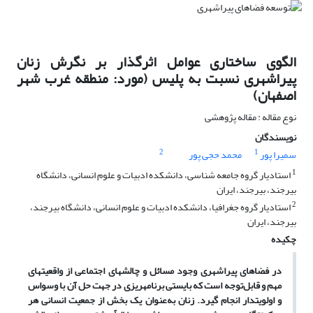
الگوی ساختاری عوامل اثرگذار بر نگرش زنان
پیراشهری نسبت به پلیس (مورد: منطقه غرب شهر
اصفهان)
نوع مقاله : مقاله پژوهشی
نویسندگان
2
1
سمیرا پور
محمد حجی پور
1
استادیار گروه جامعه شناسی، دانشکده ادبیات و علوم انسانی، دانشگاه
بیرجند، بیرجند، ایران
2
استادیار گروه جغرافیا، دانشکده ادبیات و علوم انسانی، دانشگاه بیرجند،
بیرجند، ایران
چکیده
در فضاهای پیراشهری وجود مسائل و چالش­های اجتماعی از واقعیت­های
مهم و قابل‌توجه است که بایستی برنامه­ریزی در جهت حل آن با وسواس
و اولویت­دار انجام گیرد. زنان به‌عنوان یک بخش از جمعیت انسانی هر