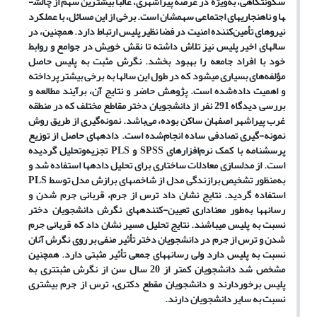
سکونتگاهی، به‌ویژه در عرصه پیراشهری، غالباً بیشترین سهم از چالش­
ها و ناهنجاری­های اجتماعی سهم­شان است. برخی از این مسائل، با عملکرد
نیروهای تأمین‌کننده امنیت در فضا نظیر پلیس ارتباط دارد. همچنین، در
سال­های اخیر پلیس نیز تلاش داشته تا نقش خویش در جوامع و روابط
خود با افراد جامعه را بهبود بخشد. نگرش­ مثبت به پلیس حاصل
مؤلفه‌های بسیاری می­شود که در طول این سال­ها به برخی بیش­تر پرداخته
و اهمیت داده‌شده است. پژوهش حاضر و نتایج آن، برآیند مطالعه و
بررسی دیدگاه 291 نفر از دانشجویان دختر مقاطع مختلف که در منطقه
غرب پیراشهر اصفهان ساکن بوده­، می‌باشد. نمونه‌گیری از طریق روش
نمونه-گیری تصادفی ساده انجام‌شده است. داده­های حاصل از توزیع
پرسشنامه با کمک نرم‌افزارهای SPSS و PLS تجزیه‌وتحلیل گردیده
است. از مدلسازی معادلات ساختاری برای تحلیل داده­ها استفاده شد و
به‌منظور تشخیص برازندگی مدل از شاخص­های برازش مدل توسط PLS
استفاده گردید. نتایج نشان داد ترس از جرم، قربانی جرم شدن و
رسانه­ها به‌طور معناداری تعیین-کننده­های نگرش دانشجویان دختر
نسبت به پلیس می­باشند. نتایج تحلیل مسیر نشان داد که قربانی جرم
شدن و ترس از جرم در دانشجویان دختر تأثیر منفی بر روی نگرش آنان
نسبت به پلیس دارد ولی رسانه­های جمعی تأثیر مثبتی دارد. همچنین
مشخص شد دانشجویان کمتر از 20 سال سن از نگرش مثبت­تری به
پلیس برخوردارند و دانشجویان مقطع دکتری، ترس از جرم بیشتری
نسبت به سایر دانشجویان دارند.