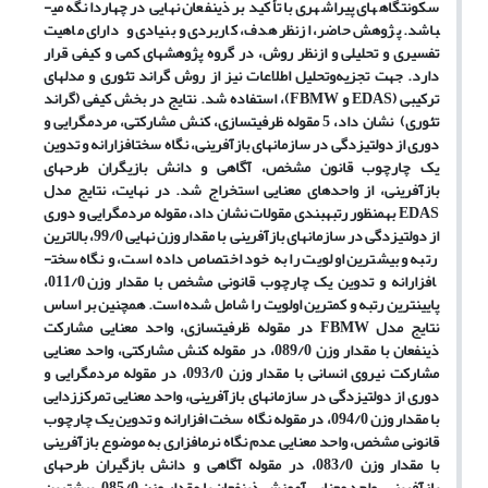
سکونتگاه­های پیراشهری با تأکید بر ذینفعان نهایی در چهاردانگه می­
باشد. پژوهش حاضر، ازنظر هدف، کاربردی و بنیادی و دارای ماهیت
تفسیری و تحلیلی و ازنظر روش، در گروه پژوهش­های کمی و کیفی قرار
دارد. جهت تجزیه‌وتحلیل اطلاعات نیز از روش گراند تئوری و مدل­های
ترکیبی (EDAS و FBMW)، استفاده شد. نتایج در بخش کیفی (گراند
تئوری) نشان داد، 5 مقوله ظرفیت­سازی، کنش مشارکتی، مردم­گرایی و
دوری از دولتی­زدگی در سازمان­های بازآفرینی، نگاه سخت­افزارانه و تدوین
یک چارچوب قانون مشخص، آگاهی و دانش بازیگران طرح­های
بازآفرینی، از واحد­های معنایی استخراج شد. در نهایت، نتایج مدل
EDAS به­منظور رتبه­بندی مقولات نشان داد، مقوله مردم­گرایی و دوری
از دولتی­زدگی در سازمان­های بازآفرینی با مقدار وزن نهایی 99/0، بالاترین
رتبه و بیشترین اولویت را به خود اختصاص داده است، و نگاه سخت­
افزارانه و تدوین یک چارچوب قانونی مشخص با مقدار وزن 011/0،
پایین­ترین رتبه و کمترین اولویت را شامل شده است. همچنین بر اساس
نتایج مدل FBMW در مقوله ظرفیت­سازی، واحد معنایی مشارکت
ذینفعان با مقدار وزن 089/0، در مقوله کنش مشارکتی، واحد معنایی
مشارکت نیروی انسانی با مقدار وزن 093/0، در مقوله مردم­گرایی و
دوری از دولتی­زدگی در سازمان­های بازآفرینی، واحد معنایی تمرکززدایی
با مقدار وزن 094/0، در مقوله نگاه سخت افزارانه و تدوین یک چارچوب
قانونی مشخص، واحد معنایی عدم نگاه نرم­افزاری به موضوع بازآفرینی
با مقدار وزن 083/0، در مقوله آگاهی و دانش بازگیران طرح­های
بازآفرینی، واحد معنایی آموزش ذینفعان با مقدار وزن 085/0، بیشترین