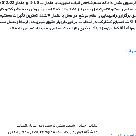
 سیاسی است و نتایج تحلیل مسیر نیز نشان داد که شاخص (وجود روحیه مشارکت و کار 
199/0)، بیشترین اثر مستقیم را بر مشارکت سیاسی داشته است، و شاخص حق برگزاری راهپیمایی و اعلام موضع 
سیاسی ساکنان شیرآباد دارد. سرانجام، نتایج مدل ایداس نشان داد که مقدار SPI شاخص­های (مشارکت در انتخابات، برخورداری از حقوق شهروندی، ارتباط و
یرآباد
نشانی: خیابان شهید مفتح، نرسیده به خیابان انقلاب،
دانشگاه خوارزمی، دانشکده علوم جغرافیایی، دفتر انجمن
1398-09-