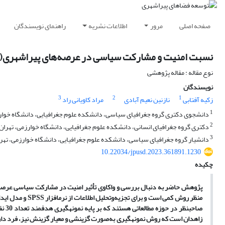
صفحه اصلی
مرور
اطلاعات نشریه
راهنمای نویسندگان
نسبت امنیت و مشارکت سیاسی در عرصه‌های پیراشهری(مو
نوع مقاله : مقاله پژوهشی
نویسندگان
3
2
1
زکیه آفتابی
نازنین نعیم آبادی
مراد کاویانی راد
1
دانشجوی دکتری گروه جغرافیای سیاسی، دانشکده علوم جغرافیایی، دانشگاه خوارزم
2
دکتری گروه جغرافیای انسانی، دانشکده علوم جغرافیایی، دانشگاه خوارزمی، تهران، 
3
دانشیار گروه جغرافیای سیاسی، دانشکده علوم جغرافیایی، دانشگاه خوارزمی، تهران
10.22034/jpusd.2023.361891.1230
چکیده
پژوهش حاضر به دنبال بررسی و واکاوی تأثیر امنیت در مشارکت سیاسی عرصه 
منظر روش کمی اس
زاهدان است که روش نمونه­گیری به‌صورت گزینشی و معیار گزینش نیز، فرد د