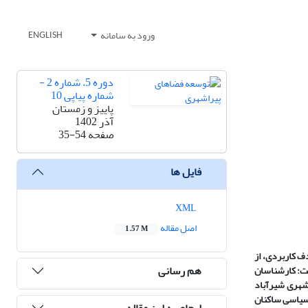
ورود به سامانه
ENGLISH
دوره 5، شماره 2 -
شماره پیاپی 10
پاییز و زمستان
آذر 1402
صفحه
35-54
فایل ها
XML
اصل مقاله
1.57 M
ف کاربردی، از
هم رسانی
 بخش نخست: کارشناسان
 دوم جامعه آماری نیز 50 نفر از ساکنان عرصه پیراشهری شیرآباد
 سیاسی ساکنان
ارجاع به این مقاله