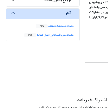
عرصه­ پیراشهری شیرآباد، ارتباط معنادار و مثبت برقرار است. همچنین نتایج رگرسیون نشان داد که سهم شاخص (ثبات مدیریت با مقدار بتا 804/0 و مقدار t: 612/22)، در پیش­بینی
جمعی با مقدار
در عمل با مقدار 112/0، کمترین تأثیرات مستقیم را بر مشارکت
آمار
 تعامل مستمر کارگزاران با
تعداد مشاهده مقاله
766
تعداد دریافت فایل اصل مقاله
368
اشتراک خبرنامه
برای دریافت اخبار و اطلاعیه های مهم نشریه در خبرنامه