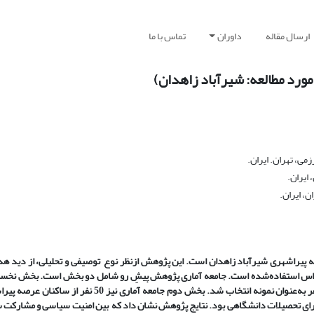
ارسال مقاله
داوران
تماس با ما
رد مطالعه: شیرآباد زاهدان)
ی، تهران. ایران.
ایران.
، ایران.
پیراشهری شیرآباد زاهدان است. این پژوهش ازنظر نوع توصیفی و تحلیلی، از دید هد
ت و برای تجزیه‌وتحلیل اطلاعات از نرم­افزار SPSS و مدل ایداس استفاده‌شده است. جامعه آماری پژوهش پیشِ رو شامل دو بخش است.
صاحب­نظر در حوزه مطالعاتی هستند که بر پایه نمونه­گیری هدفمند تعداد 30 نفر به‌عنوان نمونه انتخاب شد. بخش
ارای تحصیلات دانشگاهی بود. نتایج پژوهش نشان داد که بین امنیت سیاسی و مشارکت