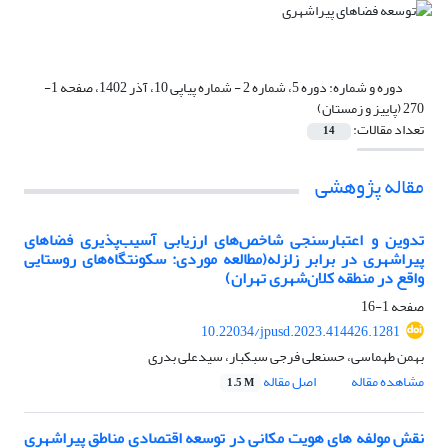
دوره و شماره:
دوره 5، شماره 2 - شماره پیاپی 10، آذر 1402، صفحه 1-
270 (پاییز و زمستان)
تعداد مقالات:
14
مقاله پژوهشی
تدوین و اعتبارسنجی شاخص‌های ارزیابی آسیب‌پذیری فضاهای
پیراشهری در برابر زلزله(مطالعه موردی: سکونتگاه‌های روستایی
واقع در منطقه کلان‌شهری تهران)
صفحه
1-16
10.22034/jpusd.2023.414426.1281
بهمن طهماسی، حسنعلی فرجی سبکبار، سیدعلی بدری
مشاهده مقاله
اصل مقاله
1.5 M
نقش مولفه های هویت مکانی در توسعه اقتصادی مناطق پیراشهری