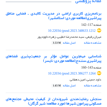
مقاله پژوهشی
برنامه‌ریزی کاربری اراضی در مدیریت کالبدی ـ فضایی مناطق
پیراشهری(مطالعه موردی: اسلامشهر)
صفحه
117-142
10.22034/jpusd.2023.348633.1212
مهران رفیعی، سید محمدرضا خطیبی، زهره داوودپور
مشاهده مقاله
اصل مقاله
3.53 M
شناسایی مهم‌ترین عوامل مؤثر بر جمعیت‌پذیری فضاهای
پیراشهری سنندج(مطالعه موردی: نایسر)
صفحه
143-160
10.22034/jpusd.2023.386277.1264
داود جمینی، امین دهقانی
مشاهده مقاله
اصل مقاله
1.65 M
سنجش رضایت‌مندی شهروندان از کیفیت محیطی مجتمع‌های
مسکونی پیرامون شهرها (مورد مطالعه: شهر گرگان)