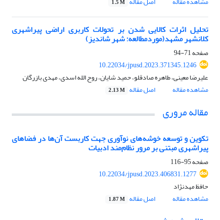
مشاهده مقاله
اصل مقاله
1.5 M
تحلیل اثرات کالایی شدن بر تحولات کاربری اراضی پیراشهری
کلانشهر مشهد(موردمطالعه: شهر شاندیز)
صفحه
71-94
10.22034/jpusd.2023.371345.1246
علیرضا معینی، طاهره صادقلو، حمید شایان، روح الله اسدی، مهدی بازرگان
مشاهده مقاله
اصل مقاله
2.13 M
مقاله مروری
تکوین و توسعه خوشه‌های نوآوری جهت کاربست آن‌ها در فضاهای
پیراشهری مبتنی بر مرور نظام‌مند ادبیات
صفحه
95-116
10.22034/jpusd.2023.406831.1277
حافظ مهدنژاد
مشاهده مقاله
اصل مقاله
1.87 M