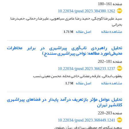
صفحه
161-180
10.22034/jpusd.2023.384380.1262
سید علیرضا کوچکی، حمید رضا عامری سیاهویی، علیرضا رحمانی، حمیدرضا
بحرانی
مشاهده مقاله
اصل مقاله
1.71 M
تحلیل راهبردی تاب‌آوری پیراشهری در برابر مخاطرات
محیطی(مورد مطالعه: نواحی پیراشهری سنندج)
صفحه
181-202
10.22034/jpusd.2023.366233.1237
یعقوب ابدالی، عارفه رمضانی حاجی محله، محسن معینی نسب
مشاهده مقاله
اصل مقاله
1.7 M
تحلیل عوامل مؤثر بازتعریف درآمد پایدار در فضاهای پیراشهری
کلانشهر تهران
صفحه
203-220
10.22034/jpusd.2023.368449.1241
سعید نیکومرام، مصطفی بهزادفر، بیژن صفوی