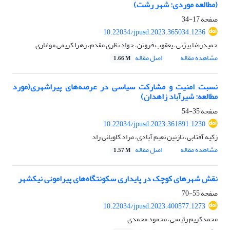
(مطالعه موردی: شهر رشت)
صفحه
17-34
10.22034/jpusd.2023.365034.1236
حمیدرضا بیژنی، یعقوب فروتن، جواد نظری مقدم، زهرا کریمی موغاری
مشاهده مقاله
اصل مقاله
1.66 M
نسبت امنیت و مشارکت سیاسی در عرصه‌های پیراشهری(مورد
مطالعه: شیرآباد زاهدان)
صفحه
35-54
10.22034/jpusd.2023.361891.1230
زکیه آفتابی، نازنین نعیم آبادی، مراد کاویانی راد
مشاهده مقاله
اصل مقاله
1.57 M
نقش شهرهای کوچک در پایداری سکونتگاه‌های پیرامونی نیکشهر
صفحه
55-70
10.22034/jpusd.2023.400577.1273
محمدکریم رئیسی، محمود محمدی