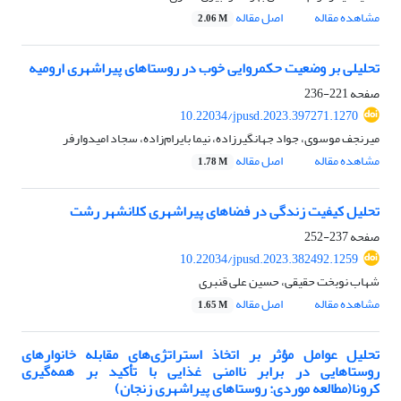
مشاهده مقاله
اصل مقاله
2.06 M
تحلیلی بر وضعیت حکمروایی خوب در روستاهای پیراشهری ارومیه
صفحه
221-236
10.22034/jpusd.2023.397271.1270
میرنجف موسوی، جواد جهانگیرزاده، نیما بایرام‌زاده، سجاد امیدوارفر
مشاهده مقاله
اصل مقاله
1.78 M
تحلیل کیفیت زندگی در فضاهای پیراشهری کلانشهر رشت
صفحه
237-252
10.22034/jpusd.2023.382492.1259
شهاب نوبخت حقیقی، حسین علی قنبری
مشاهده مقاله
اصل مقاله
1.65 M
تحلیل عوامل مؤثر بر اتخاذ استراتژی‌های مقابله خانوارهای
روستاهایی در برابر ناامنی غذایی با تأکید بر همه‌گیری
کرونا(مطالعه موردی: روستاهای پیراشهری زنجان)