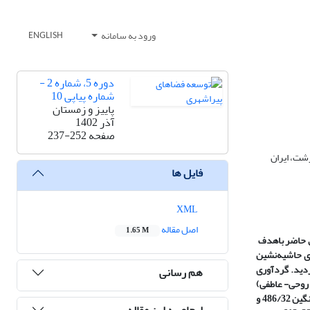
ورود به سامانه
ENGLISH
دوره 5، شماره 2 -
شماره پیاپی 10
پاییز و زمستان
آذر 1402
صفحه
237-252
شت، ایران
فایل ها
XML
اصل مقاله
1.65 M
یق حاضر باهدف
ی حاشیه‌نشین
 ساده ، 382 نفر به‌عنوان نمونه انتخاب گردید. گردآوری
هم رسانی
 روحی- عاطفی)
تقسیم شدند و با استفاده از آزمون تی تست تک نمونه‌ای در نرم‌افزار spss موردتجزیه و تحلیل قرار گرفتند. نتایج نشان داد میزان کیفیت زندگی در بعد کالبدی با میانگین 486/32 و
ارجاع به این مقاله