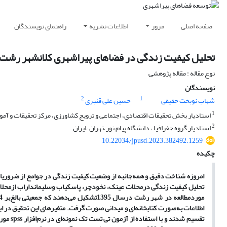
صفحه اصلی
مرور
اطلاعات نشریه
راهنمای نویسندگان
تحلیل کیفیت زندگی در فضاهای پیراشهری کلانشهر رشت
نوع مقاله : مقاله پژوهشی
نویسندگان
2
1
شهاب نوبخت حقیقی
حسین علی قنبری
1
استادیار بخش تحقیقات اقتصادی، اجتماعی و ترویج کشاورزی، مرکز تحقیقات و آمو
2
استادیار گروه جغرافیا ، دانشگاه پیام نور،تهران ،ایران
10.22034/jpusd.2023.382492.1259
چکیده
امروزه شناخت دقیق و همه‌جانبه از وضعیت کیفیت زندگی در جوامع از ضروریات
تحلیل کیفیت زندگی درمحلات عینک، نخودچر، پاسکیاب وسلیمانداراب ازمحلا
اطلاعات به‌صورت کتابخانه‌ای و میدانی صورت گرفت. متغیرهای این تحقیق در 