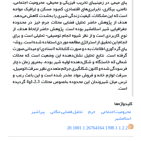
های مهمی در زمینه
های تخریب فیزیکی و محیطی، محرومیت اجتماعی،
ناامنی، بیکاری، نابرابری‌های اقتصادی، کمبود مسکن و ترافیک مواجه
است که این مشکلات، کیفیت زندگی شهری را به‌شدت کاهش می‌دهد.
هدف از پژوهش حاضر تحلیل فضایی محلات جرم خیز در محدوده
جغرافیایی شهر اسلامشهر بوده است. پژوهش حاضر ازلحاظ هدف، از
نوع کاربردی است و از نظر شیوه انجام توصیفی- تحلیلی است و برای
انجام این تحقیق از استراتژی مطالعه موردی استفاده ‌شده است. روش­
های گردآوری اطلاعات به دو صورت کتابخانه (اسنادی) و میدانی صورت
گرفته است. نتایج تحلیل نشان‌دهنده این وضعیت است که محلات
شمالی که خاستگاه و شکل‌دهنده اولیه شهر بوده
، به‌مرور زمان دچار
فرسودگی شده و کانون شکل
گیری جرائم متعددی نظیر سرقت اتومبیل،
سرقت لوازم خانه و فروش مواد مخدر شده است و این باعث رعب و
ترس میان شهروندان این محدوده بخصوص محلات 1،2،3و4 گردیده
است.
کلیدواژه‌ها
محرومیت اجتماعی
جرم
تحلیل فضایی– مکانی
پیراشهر
اسلامشهر
20.1001.1.26764164.1398.1.1.2.2