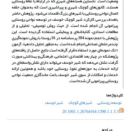
وضعیت است. نخستین هسته‌های شهری که در ارتباط با نقاط روستایی
هستند، کانون‌های کوچک شهری و پیراشهری است که به‌عنوان حلقه
اتصال نواحی روستایی با شهرهای بزرگ قلمداد می‌شود. پژوهش حاضر
باهدف بررسی کارکرد شهر کوچک خوسف در توسعه نواحی روستایی
پیرامونی آن انجام شده است. از حیث روش توصیفی- تحلیلی و از
مطالعات اسنادی، کتابخانه‌ای و پیمایشی استفاده گردیده است. این
پژوهش با حجم نمونه 384 پرسشنامه در 16 روستا با روش نمونه‌گیری
چندمرحله‌ای تصادفی انجام شده است. به منظور تحلیل داده­ها، آزمون
t
تک نمونه‌ای مورد استفاده قرار گرفته است.
نتایج حاصل از یافته‌های
پژوهش
که در چهار بعد اقتصادی، اجتماعی، فرهنگی و بهداشتی صورت
گرفت، نشان می‌دهد که شهر خوسف می‌تواند دارای نقش واسطه‌ای در
ارائه خدمات به حوزه‌های نفوذ روستایی خود باشد و همچنین ارائه
خدمات و امکانات از سوی شهر خوسف باعث ماندگاری جمعیت نواحی
روستایی پیرامونی آن شده است.
کلیدواژه‌ها
توسعه روستایی
شهرهای کوچک
شهرخوسف
20.1001.1.26764164.1398.1.1.3.3
مراجع