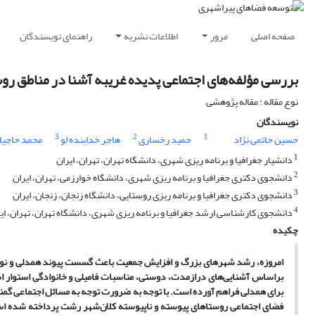
صفحه اصلی
مرور
اطلاعات نشریه
راهنمای نویسندگان
بررسی مؤلفه‌های اجتماعی پدیده غریبه آشنا در مناطق ر
نوع مقاله : مقاله پژوهشی
نویسندگان
3
2
1
حسین حاتمی نژاد
حمید رخساری
هاجر خدابنده لو
محمد حاجیا
1
دانشیار جغرافیا و برنامه ریزی شهری، دانشگاه تهران، تهران، ایران
2
دانشجوی دکتری جغرافیا و برنامه ریزی شهری، دانشگاه خوارزمی، تهران، ایران
3
دانشجوی دکتری جغرافیا و برنامه ریزی روستایی، دانشگاه زنجان، زنجان، ایران
4
دانشجوی کارشناسی ارشد جغرافیا و برنامه ریزی شهری، دانشگاه تهران، تهران، ای
چکیده
امروزه، رشد شهرهای بزرگ و افزایش جمعیت باعث گسست پیوند همدلی و نوع‌دو
براساس آشنایی‌های درازمدت، دوستی، مناسبات فامیلی و خانوادگی استوار
برای همدلی فراهم آورده است. با توجه به‌ ضرورت توجه به مسائل اجتماعی گمن
فضای اجتماعی روستاهای پیوسته و ناپیوسته کلان‌شهر رشت پرداخته‌ شده اس