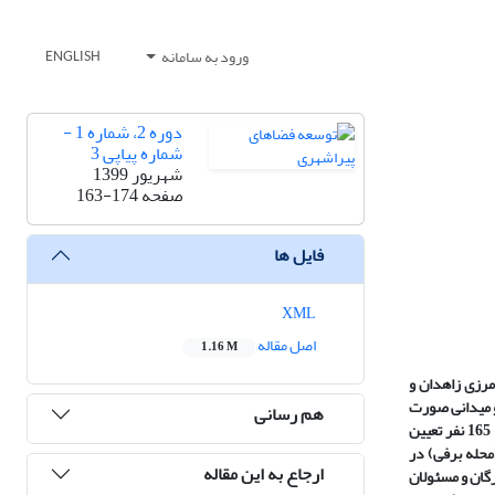
ورود به سامانه
ENGLISH
دوره 2، شماره 1 -
شماره پیاپی 3
شهریور 1399
صفحه
163-174
فایل ها
XML
اصل مقاله
1.16 M
مرزی زاهدان و
 و میدانی صورت
هم رسانی
گرفته است. جامعه آماری شامل دو دسته هدف (خبرگان- مسئولان محلی و مدیران، ساکنین مناطق پیرامونی) است، که حجم نمونه با استفاده از نمونه­گیری هدفمند 165 نفر تعیین
اوه (محله برفی) در
ارجاع به این مقاله
گان و مسئولان