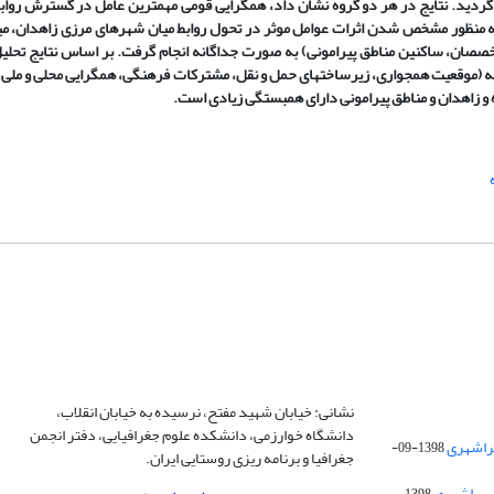
از آزمون ضریب تغییرات و نرم افزار Expert choise استفاده گردید. نتایج در هر دو گروه نشان داد، همگرایی قومی مهم­ترین عامل در گس
به منظور مشخص شدن اثرات عوامل موثر در تحول روابط میان شهر­های مرزی زاهدان، می
تخصصان، ساکنین مناطق پیرامونی) به صورت جداگانه انجام گرفت. بر اساس نتایج تحلی
ه (موقعیت همجواری، زیرساخت­های حمل و نقل، مشترکات فرهنگی، همگرایی محلی و ملی، 
 و زاهدان و مناطق پیرامونی دارای همبستگی زیادی است.
نشانی: خیابان شهید مفتح، نرسیده به خیابان انقلاب،
دانشگاه خوارزمی، دانشکده علوم جغرافیایی، دفتر انجمن
1398-09-
جغرافیا و برنامه ریزی روستایی ایران.
 پیراشهری