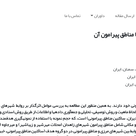
ارسال مقاله
داوران
تماس با ما
 مناطق پیرامون آن
 سمنان، ایران
ایران
 ایران
نی خود دارند. به همین منظور این مطالعه به بررسی عوامل اثرگذار بر روابط شهر­های 
لحاظ ماهیت و روش توصیفی – تحلیلی و جمع­آوری داده­ها و اطلاعات از طریق روش اسنادی
ل­های 1398-1397 انجام شده است و قلمرو مکانی شامل مناطق پیرامون شهرهای زاهدان (محلات مهرشهر و زیباشهر) و میرج
 بین شهر­های مرزی و مناطق پیرامونی در دو گروه هدف (ساکنین مناطق پیرامونی، خبر