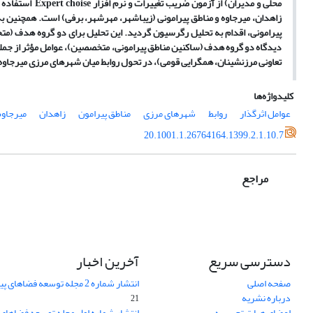
محلی و مدیران) 
زاهدان، میرجاوه و مناطق پیرامونی (زیباشهر، مهرشهر، برفی) است. همچنین 
پیرامونی، اقدام به تحلیل رگرسیون گردید. این تحلیل برای دو گروه هدف (م
دیدگاه دو گروه هدف (ساکنین مناطق پیرامونی، متخصصین)، عوامل مؤثر از جمل
تعاونی مرزنشینان، همگرایی قومی)، در تحول روابط میان شهر­های مرزی میرجاوه
کلیدواژه‌ها
عوامل اثرگذار
روابط
شهرهای مرزی
مناطق پیرامون
زاهدان
میرجاوه
20.1001.1.26764164.1399.2.1.10.7
مراجع
دسترسی سریع
آخرین اخبار
صفحه اصلی
انتشار شماره 2 مجله توسعه فضاهای پیراشهری
درباره نشریه
21
اعضای هیات تحریریه
انتشار شماره اول مجله توسعه فضاهای