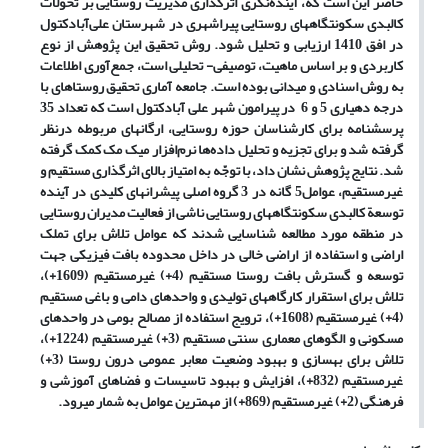
حاضر این است که، آینده‌نگری اثرگذاری مدیریت روستایی بر تحولات
کالبدی سکونتگاه­های روستایی پیراشهری در شهرستان علی‌آبادکتول
در افق 1410 ارزیابی و تحلیل شود. روش تحقیق این پژوهش از نوع
کاربردی و بر اساس ماهیت، توصیفی- تحلیلی است، جمع‌آوری اطلاعات
به روش اسنادی و میدانی بوده است. جامعه آماری تحقیق روستاهای با
درجه دهیاری 5 و 6 در پیرامون شهر علی آبادکتول است که تعداد 35
پرسشنامه برای کارشناسان حوزه روستایی، ارگان­های مربوطه درنظر
گرفته شد و برای تجزیه و تحلیل داده‌ها نرم‌افزار میک مک کمک گرفته
شد. نتایج پژوهش نشان داد، با توجّه به امتیاز بالای اثرگذاری مستقیم و
غیرمستقیم، عوامل5 گانه در 3 گروه اصلی پیشران­های کلیدی در آینده
توسعة کالبدی سکونتگاه­های روستایی ناشی از فعالیت مدیران روستایی
در منطقه مورد مطالعه شناسایی شدند که عوامل تلاش برای تملک
اراضی و استفاده از اراضی خالی در داخل محدوده بافت فیزیکی جهت
توسعه و گسترش بافت روستا مستقیم (4+) غیرمستقیم (1609+)،
تلاش برای استقرار کارگاه­های تولیدی و واحدهای دامی و باغی مستقیم
(4+) غیرمستقیم (1608+)، ترویج استفاده از مصالح بومی در واحدهای
مسکونی و الگوهای معماری سنتی مستقیم (3+) غیرمستقیم (1224+)،
تلاش برای بهسازی و بهبود وضعیت معابر عمومی درون روستا (3+)
غیرمستقیم (832+)، افزایش و بهبود تاسیسات و فضاهای آموزشی و
فرهنگی (2+) غیرمستقیم (869+) از مهمترین عوامل به شمار می­رود.