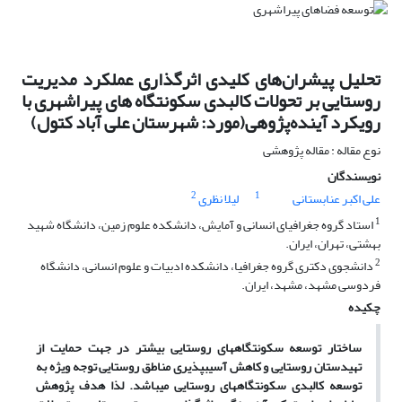
تحلیل پیشران‌های کلیدی اثرگذاری عملکرد مدیریت
روستایی بر تحولات کالبدی سکونتگاه های پیراشهری با
رویکرد آینده‌پژوهی(مورد: شهرستان علی آباد کتول)
نوع مقاله : مقاله پژوهشی
نویسندگان
2
1
علی اکبر عنابستانی
لیلا نظری
1
استاد گروه جغرافیای انسانی و آمایش، دانشکده علوم زمین، دانشگاه شهید
بهشتی، تهران، ایران.
2
دانشجوی دکتری گروه جغرافیا، دانشکده ادبیات و علوم انسانی، دانشگاه
فردوسی مشهد، مشهد، ایران.
چکیده
ساختار توسعه سکونتگاه­های روستایی بیشتر در جهت حمایت از
تهیدستان روستایی و کاهش آسیب­پذیری مناطق روستایی توجه ویژه به
توسعه کالبدی سکونتگاه­های روستایی می­باشد. لذا هدف پژوهش