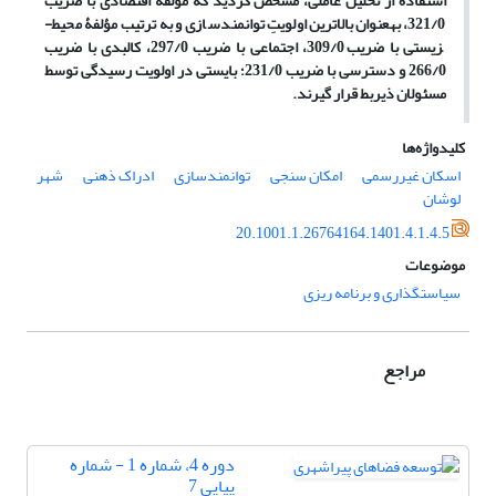
استفاده از تحلیل عاملی، مشخص گردید که مؤلفۀ اقتصادی با ضریب
321/0، به­عنوان بالاترین اولویتِ توانمندسازی و به ترتیب مؤلفۀ محیط­
زیستی با ضریب 309/0، اجتماعی با ضریب 297/0، کالبدی با ضریب
266/0 و دسترسی با ضریب 231/0؛ بایستی در اولویت رسیدگی توسط
مسئولان ذی­ربط قرار گیرند.
کلیدواژه‌ها
اسکان غیررسمی
امکان سنجی
توانمندسازی
ادراک ذهنی
شهر
لوشان
20.1001.1.26764164.1401.4.1.4.5
موضوعات
سیاستگذاری و برنامه ریزی
مراجع
دوره 4، شماره 1 - شماره
پیاپی 7