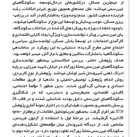
از مهم‌ترین مسائل درکشورهای درحال‌توسعه، سکونتگاه­های
غیررسمی می­باشد؛ علل عمده­ای همچون توزیع نابرابر امکانات، رشد
فزاینده جمعیت کشور، عدم توجه ویژه به اقشارکم درآمد در برنامه­
ریزی مسکن، موجب پیدایش و توسعۀ این نوع از سکونتگاه­ها می­شوند­.
با وجود انتقادات ویژه به رویکردهای گذشته در مداخلات سکونتگاه­
های غیررسمی، رویکرد توانمندسازی با ویژگی ایجاد کارایی اقتصادی و
کارآمدی اجتماعات در توسعۀ بخش مسکن، توانمندسازی سیاسی و
اجتماع محلی مطرح گردیده؛ دستیابی به این رویکرد در ساماندهیِ
سکونتگاه­ها، با مشارکت ساکنین و مطابق با نیاز آنان، میسر خواهد بود؛
هدف پژوهش حاضر، بررسی امکان­سنجی به­منظور توانمندسازی
سکونتگاه­های غیررسمی محلۀ زورآباد در خیابان شهید میرزایی، بر پایه
ادراک ذهنی شهروندانِ شهر لوشان می­باشد. پژوهش از نوع کاربردی،
روش انجام پژوهش، توصیفی-تحلیلی و داده­ها از طریق مطالعات
اسنادی و میدانی گردآوری شدند. بدین منظور 5 مؤلفۀ اجتماعی،
کالبدی، اقتصادی، محیط­زیستی و دسترسی، که در شکل­گیری
سکونتگاه­های غیررسمی دخیل بودند شناسایی شدند و در قالب 26
پرسش تخصصی و به‌صورت طیف لیکرت در اختیار نمونۀ آماری پژوهش
(373 نفر) قرار گرفت. به‌منظور تجزیه‌وتحلیل اطلاعات از نرم‌افزار spss-
v20بهره گرفته­شد. در مرحلۀ اول با استفاده از آزمون فریدمن،
مشخص شد، از دیدگاه شهروندان میان مؤلفه‌های تشکیل‌دهنده‌ی
سکونتگاه غیررسمی محلۀ زورآباد تفاوت وجود دارد؛ در مرحله دوم، با