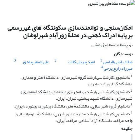
امکان‌سنجی و توانمندسازی سکونتگاه های غیررسمی
بر پایه ادراک ذهنی در محلۀ زورآبادِ شهرلوشان
نوع مقاله : مقاله پژوهشی
نویسندگان
3
2
1
میلاد بابایی الیاسی
امید پیریان کلات
علی اصغر پیله ور
4
مهرزاد زارع یرجی
1
دانشجوی کارشناسی ارشد گروه شهرسازی، دانشکدۀ هنر و معماری،
دانشگاه گیلان، رشت، ایران.
2
دانشجوی کارشناسی ارشد برنامه ریزی منطقه‌ای، دانشکدۀ معماری و
شهرسازی، دانشگاه شهید بهشتی، تهران، ایران.
3
دانشیار گروه شهرسازی، دانشکدۀ هنر، دانشگاه بجنورد، بجنورد، ایران.
4
دانشجوی کارشناسی ارشد مدیریت امور شهری، دانشکدۀ علوم انسانی،
واحد مراغه، دانشگاه آزاد اسلامی، مراغه، ایران.
چکیده