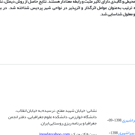
تصادی، محیطی و کالبدی دارای تأثیر مثبت و رابطه معنادار هستند. نتایج حاصل از روش دیمتل،
ترتیب به‌عنوان عوامل اثرگذار و اثرپذیر در نواحی شهر پردیس شناخته شد. در 
 و معلول شناسایی شد.
نشانی: خیابان شهید مفتح، نرسیده به خیابان انقلاب،
دانشگاه خوارزمی، دانشکده علوم جغرافیایی، دفتر انجمن
1398-09-
جغرافیا و برنامه ریزی روستایی ایران.
 پیراشهری
1398-
پست الکترونیک:
jpusd@yahoo.com