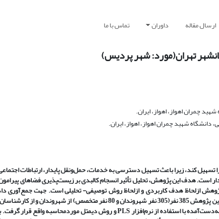
ارسال مقاله
داوران
تماس با ما
انشهر تهران(مورد: شهر پردیس)
شهید چمران اهواز، اهواز، ایران.
 دانشگاه شهید چمران اهواز، اهواز، ایران.
 تسهیل کند، زیرا باعث تسهیل دسترسی به خدمات، حمل‌ونقل پایدار، ارتباطات اجتماعی 
دار است. هدف این پژوهش، تحلیل تأثیر انسجام کالبدی بر زیست‌پذیری فضاهای پیرامون 
ژوهش ازلحاظ هدف کاربردی و ازلحاظ روش توصیفی- تحلیلی است. جهت جمع‌آوری داده‌
موردنیاز از روش کتابخانه‌ای، میدانی و پرسشنامه بهره گرفته شد. حجم نمونه این پژوهش 385 نفر(305 نفر شهروندان و 80 نفر متخصص
و مسئولان شهری و سایر رشته‌های مرتبط با برنامه‌ریزی شهری می‌باشد. نتایج به‌دست‌آمده با استفاده از نرم‌افزار PLS و روش دیمتل مور