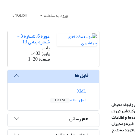
ورود به سامانه
ENGLISH
دوره 6، شماره 3 -
شماره پیاپی 13
پاییز
پاییز 1403
صفحه
1-20
فایل ها
XML
اصل مقاله
1.81 M
و ایجاد محیطی
کلانشهر تهران
ها و اطلاعات
هم رسانی
) از شهروندان و از کارشناسان خبره و مدیران
دمحاسبه واقع قرار گرفت. با توجه به نتایج
ارجاع به این مقاله