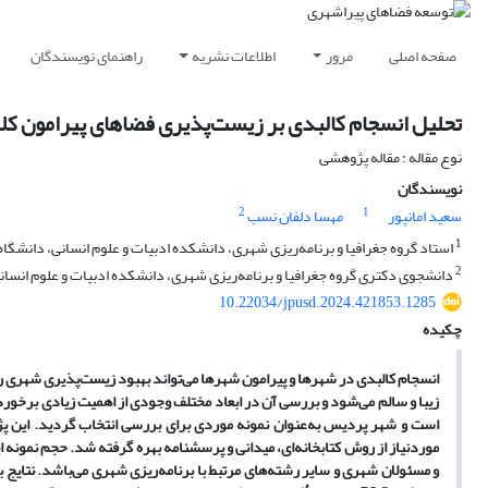
صفحه اصلی
مرور
اطلاعات نشریه
راهنمای نویسندگان
تحلیل انسجام کالبدی بر زیست‌پذیری فضاهای پیرامون کل
نوع مقاله : مقاله پژوهشی
نویسندگان
2
1
سعید امانپور
مهسا دلفان نسب
1
استاد گروه جغرافیا و برنامه‌ریزی شهری، دانشکده ادبیات و علوم انسانی، دانشگاه 
2
دانشجوی دکتری گروه جغرافیا و برنامه‌ریزی شهری، دانشکده ادبیات و علوم انسانی،
10.22034/jpusd.2024.421853.1285
چکیده
انسجام کالبدی در شهرها و پیرامون شهرها می‌تواند بهبود زیست‌پذیری شهری را
زیبا و سالم می‌شود و بررسی آن در ابعاد مختلف وجودی از اهمیت زیادی برخور
است و شهر پردیس به‌عنوان نمونه موردی برای بررسی انتخاب گردید. این پ