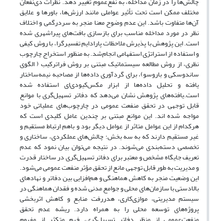
چالش‌ها را در زمان مداخله، به نفع‌عموم تغییر دهد. نظرات ذی‌نفعان
مختلف ممکن است تحت تأثیر عواملی مانند ارزش‌ها، باورها و علایق
آن‌ها متفاوت باشد. این عدم وضوح معنا منجر به سردرگمی و اختلاف
نظر در مورد مداخله مناسب برای بازسازی بافت‌های پیراشهری شده
است. این پژوهش با پذیرش ملاحظات پارادایم تفسیرگرا، با روش کیفی
و استفاده از استراتژی استفهامی انجام‌شد. به منظور استخراج چارچوب
نظری، از روش مطالعه سیستماتیک مبتنی بر روش فراترکیب ( الگوی
ساندوسکی و باروسو)، برای گردآوری داده‌ها از مصاحبه نیمه‌ساختار
یافته و تحلیل داده‌ها از ابزار مکس‌کیو‌دی‌ای استفاده شده
است.یافته‌های پژوهش نشان می‌دهد که دفاتر تسهیل‌گری با موانع
قابل توجهی در تحقق منفعت عمومی در چارچوب‌های عملیاتی خود
مواجه شده اند. این موانع مبتنی بر چندین عامل کلیدی است که
هرکدام از این عوامل متاثر از عوامل دیگر بود و باهم ارتباط مستقیم و
غیر مستقیم دارند که به سه بخش؛ چالش‌های عملکردی، ساختاری و
تخصصی دسته‌بندی می‌شوند. در نتیجه می‌توان بیان نمود که عدم
تعریف جایگاه مشخص و معتبر برای دفاتر تسهیل‌گری در ساختار قدرت
و مدیریت به طور قابل توجهی مانع از تحقق مؤثر منفعت عمومی می‌شود.
این وضعیت منجر به کاهش هماهنگی و هم‌افزایی بین دفاتر و نهادهای
بالادستی با سازمان‌های محلی و جوامع مدنی شده و فقدان هماهنگی در
سیستم مدیریتی، موازی‌کاری، هدررفت منابع و کاهش اثربخشی
پروژه‌های توسعه محلی را به همراه دارد. ریشه عدم تحقق
منفعت‌عمومی از منظر دفاتر تسهیل‌گری، فهم متکثر از مفهوم