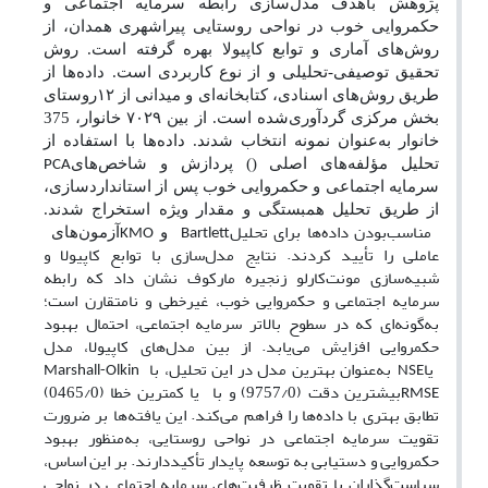
پژوهش باهدف مدل‌سازی رابطه سرمایه اجتماعی و
حکمروایی خوب در نواحی روستایی پیراشهری همدان، از
روش‌های آماری و توابع کاپیولا بهره گرفته است. روش
تحقیق توصیفی-تحلیلی و از نوع کاربردی است. داده‌ها از
طریق روش‌های اسنادی، کتابخانه‌ای و میدانی از
۱۲
روستای
بخش مرکزی گردآوری‌شده است. از بین
۷۰۲۹
خانوار، 375
خانوار به‌عنوان نمونه انتخاب شدند. داده‌ها با استفاده از
تحلیل مؤلفه‌های اصلی (
) پردازش و شاخص‌های
PCA
سرمایه اجتماعی و حکمروایی خوب پس از استانداردسازی،
از طریق تحلیل همبستگی و مقدار ویژه استخراج شدند.
مناسب‌بودن داده‌ها برای تحلیل
و
آزمون‌های
KMO
Bartlett
عاملی را تأیید کردند. نتایج مدل‌سازی با توابع کاپیولا و
شبیه‌سازی مونت‌کارلو زنجیره مارکوف نشان داد که رابطه
سرمایه اجتماعی و حکمروایی خوب، غیرخطی و نامتقارن است؛
به‌گونه‌ا‌ی که در سطوح بالاتر سرمایه اجتماعی، احتمال بهبود
حکمروایی افزایش می‌یابد. از بین مدل‌های کاپیولا، مدل
یا
به‌عنوان بهترین مدل در این تحلیل، با
Marshall-Olkin
NSE
بیشترین دقت (9757/0) و با
یا کمترین خطا (0465/0)
RMSE
تطابق بهتری با داده‌ها را فراهم می‌کند. این یافته‌ها بر ضرورت
تقویت سرمایه اجتماعی در نواحی روستایی، به‌منظور بهبود
حکمروایی و دستیابی به توسعه پایدار تأکیددارند. بر این اساس،
سیاست‌گذاران با تقویت ظرفیت‌های سرمایه اجتماعی در نواحی