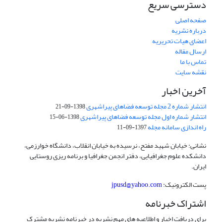
دسترسی سریع
صفحه اصلی
درباره نشریه
اعضای هیات تحریریه
ارسال مقاله
تماس با ما
نقشه سایت
آخرین اخبار
انتشار شماره 2 مجله توسعه فضاهای پیراشهری
1398-09-21
انتشار شماره اول مجله توسعه فضاهای پیراشهری
1398-06-15
راه اندازی سامانه مجله
1397-09-11
نشانی: خیابان شهید مفتح، نرسیده به خیابان انقلاب، دانشگاه خوارزمی،
دانشکده علوم جغرافیایی، دفتر انجمن جغرافیا و برنامه ریزی روستایی
ایران.
پست الکترونیک:
jpusd@yahoo.com
اشتراک خبرنامه
برای دریافت اخبار و اطلاعیه های مهم نشریه در خبرنامه نشریه مشترک