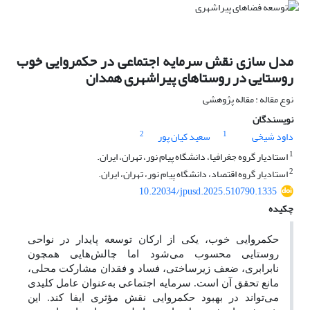
مدل سازی نقش سرمایه اجتماعی در حکمروایی خوب
روستایی در روستاهای پیراشهری همدان
نوع مقاله : مقاله پژوهشی
نویسندگان
2
1
داود شیخی
سعید کیان پور
1
استادیار گروه جغرافیا، دانشگاه پیام نور، تهران، ایران.
2
استادیار گروه اقتصاد، دانشگاه پیام نور، تهران، ایران.
10.22034/jpusd.2025.510790.1335
چکیده
حکمروایی خوب، یکی از ارکان توسعه پایدار در نواحی
روستایی محسوب می‌شود اما چالش‌هایی همچون
نابرابری، ضعف زیرساختی، فساد و فقدان مشارکت محلی،
مانع تحقق آن است. سرمایه اجتماعی به‌عنوان عامل کلیدی
می‌تواند در بهبود حکمروایی نقش مؤثری ایفا کند. این