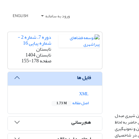
ورود به سامانه
ENGLISH
دوره 7، شماره 2 -
شماره پیاپی 16
تابستان
تابستان 1404
صفحه
155-178
فایل ها
XML
اصل مقاله
1.73 M
ران شهری مبدل
هم رسانی
حاضر به لحاظ
باشند که بر اساس فرمول کوکران و نمونه­گیری
داد، مشارکت شهروندان در شاخص­های
ارجاع به این مقاله