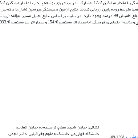
لوب ارزیابی شد و در سایر شاخص­ها متوسط رو به پایین ارزیابی شدند. نتایج آزمون همبستگی پیرسون نشان داد که
مستقل وابسته با متغیر مستقل (فضاهای شهری) رابطه مثبت و معنی­داری در سطح اطمینان 99 درصد وجود دارد. در نهایت بر اساس نتایج تحلیل مسی
نشانی: خیابان شهید مفتح، نرسیده به خیابان انقلاب،
دانشگاه خوارزمی، دانشکده علوم جغرافیایی، دفتر انجمن
1398-09-