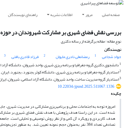
صفحه اصلی
مرور
اطلاعات نشریه
راهنمای نویسندگان
بررسی نقش فضای شهری بر مشارکت شهروندان در حوزه اجت
نوع مقاله : مقاله برگرفته از رساله دکتری
نویسندگان
3
2
1
جواد شجاعی
رمضانعلی نادری مایوان
فرزاد قادری بافتی
1
دانشجوی دکتری گروه جغرافیا و برنامه ریزی شهری، واحد شیروان، دانشگاه آزاد اس
2
استادیار گروه جغرافیا و برنامه ریزی شهری، دانشگاه کوثر بجنورد، بجنورد، ایران.
3
استادیار گروه مدیریت ساخت، واحد شیروان، دانشگاه آزاد اسلامی، شیروان، ایران
10.22034/jpusd.2025.511067.1336
چکیده
امروزه توجه به اجتماعات محلی و برنامه­ریزی مشارکتی در مدیریت شهری، جای
شده است. در این راستا هدف پژوهش با هدف نقش فضای شهری بر مشارکت ش