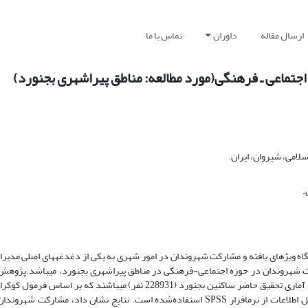
ارسال مقاله
داوران
تماس با ما
ماعی ـ فرهنگی(مورد مطالعه: مناطق پیراشهری بجنورد)
لامی، شیروان، ایران.
.
گاه ویژه­ای یافته و مشارکت شهروندان در امور شهری به یکی از دغدغه­های اصلی مدی
هروندان در حوزه اجتماعی-فرهنگی در مناطق پیراشهری بجنورد، می­باشد.پژوهش 
هدف، کاربردی و رویکرد آن کمی و از نظر روش توصیفی و تحلیلی است. جامعه آماری تحقیق حاضر ساکنین بجنورد (228931 نفر) می­
تصادفی تعداد 384 نفر به‌عنوان حجم نمونه تعیین شد. به منظور تجزیه‌وتحلیل اطلاعات از نرم­افزار SPSS استفاده‌شده است. نتایج نشان 