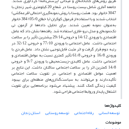
طریق روش‌های کتابخانه‌ای و میدانی (پرسش‌نامه) گردآوری شدند.
جامعه آماری شامل بیست روستا در شعاع 20 کیلومتری شهر زنجان با
3047 خانوار بود. هشت روستا با روش نمونه‌گیری احتمالی (قرعه‌کشی)
انتخاب شدند و با استفاده از فرمول کوکران (با خطای 05/0) 384 خانوار
به‌عنوان نمونه تعیین شدند. برای تحلیل داده‌ها از آزمون تی
تک‌نمونه‌ای و مدل نرو-فازی استفاده شد. یافته‌ها نشان داد که عامل
اقتصادی با ورودی 14/12 و خروجی 29/14 بیشترین تأثیر را بر سلامت
اجتماعی داشت. عامل اجتماعی با ورودی 77/10 و خروجی 32/12 در
رتبه دوم قرار گرفت و اثر مثبت قابل‌توجهی نشان داد. عامل فردی با
ورودی 16/8 و خروجی 61/8 تأثیر کمتری نسبت به عوامل اقتصادی و
اجتماعی داشت. عامل کالبدی-زیست‌محیطی با ورودی 9/7 و خروجی
14/8 کمترین اثر را بر سلامت اجتماعی ساکنان داشت. این نتایج بر
اهمیت عوامل اقتصادی و اجتماعی در تقویت سلامت اجتماعی
تأکیددارند و می‌توانند به سیاست‌گذاری‌های منطقه‌ای برای بهبود
کیفیت زندگی کمک کنند. پیشنهاد می‌شود برنامه‌هایی برای تقویت
اشتغال پایدار و روابط اجتماعی طراحی شود.
کلیدواژه‌ها
توسعه انسانی
رفاه اجتماعی
توسعه روستایی
استان زنجان
موضوعات