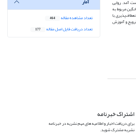
آمار
شهرستان رشت است. حجم نمونه با توجه به مدل کوکران تعداد384 خانوار به دست آمد. روایی
 بالاترین میانگین مربوط به
 دوجمله‌ای نیز شاخص انعطاف‌پذیری با
تعداد مشاهده مقاله
464
یی و شاخص ترویج و آموزش
تعداد دریافت فایل اصل مقاله
177
اشتراک خبرنامه
برای دریافت اخبار و اطلاعیه های مهم نشریه در خبرنامه
نشریه مشترک شوید.