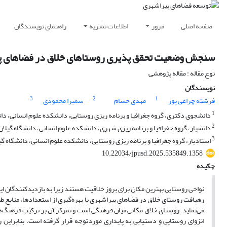
صفحه اصلی
مرور
اطلاعات نشریه
راهنمای نویسندگان
سنجش وضعیت تحقق پذیری روستاهای خلاق در فضاهای پ
نوع مقاله : مقاله پژوهشی
نویسندگان
3
2
1
فرشته چراغی پور
مهدی حسام
سمیرا محمودی
1
دانشجوی دکتری، گروه جغرافیا و برنامه ریزی روستایی، دانشکده علوم انسانی، دان
2
دانشیار، گروه جغرافیا و برنامه ریزی شهری، دانشکده علوم انسانی، دانشگاه گیلان
3
استادیار، گروه جغرافیا و برنامه ریزی روستایی، دانشکده علوم انسانی، دانشگاه گی
10.22034/jpusd.2025.535849.1358
چکیده
نواحی روستایی بهترین مکان برای بروز خلاقیت هستند زیرا به بازدیدکنندگان این
رهیافت روستای خلاق در فضاهای پیراشهری با بهره‌گیری از استعدادها، منابع ط
می‌نماید. روستای خلاق مکانی میان فرهنگی است و تمرکز آن بر ترکیب فرهنگ‌ها 
انزوای روستایی و دستیابی به پایداری موردتوجه قرار گرفته است. بنابرا