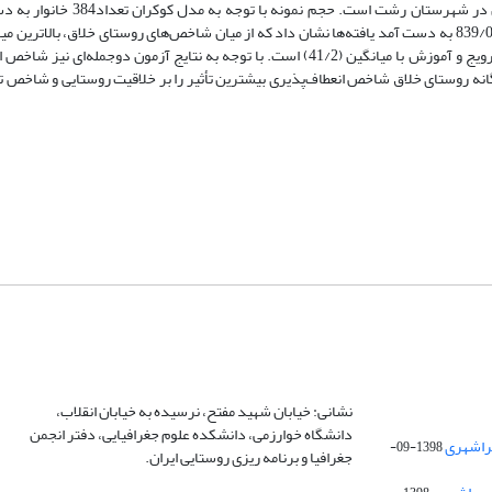
کاربردی است. جامعه آماری این تحقیق، خانوارهای روستایی بخش کوچصفهان در 
پرسشنامه با نظرات اساتید بررسی شد و پایایی آن با استفاده از آلفای کرونباخ 839/0 به دست آمد یافته‌ها نشان داد که از میان شاخص‌های روستای خلاق،
شاخص انعطاف‌پذیری با مقدار (41/3) و پایین‌ترین میانگین مربوط به شاخص ترویج و آموزش با میانگین (41/2) است. با توجه به نتایج آزمون
دار (73/0) از وضعیت مطلوبی برخوردار است . بنابراین از بین شاخص‌های 6 گانه روستای خلاق شاخص انعطاف‌پذیری بیشترین تأثیر را بر خلاقیت روستا
نشانی: خیابان شهید مفتح، نرسیده به خیابان انقلاب،
دانشگاه خوارزمی، دانشکده علوم جغرافیایی، دفتر انجمن
1398-09-
جغرافیا و برنامه ریزی روستایی ایران.