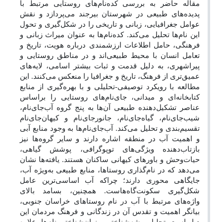
مقاله حاضر به بررسی کَده‌نام‌های روستایی مرتبط با
پدیده‌های طبیعی در شهرستان بیرجند می‌پردازد و نقش
عوامل جغرافیایی، زبانی و تاریخی را در شکل‌گیری و تحول
این نام‌ها تحلیل می‌کند. کده‌نام‌ها به عنوان میراث زبانی و
فرهنگی، حامل اطلاعات ارزشمندی درباره هویت، تاریخ و
تعامل انسان با محیط طبیعی‌اند و در مناطق روستایی و
پیراشهری، به دلیل قدمت و ثبات بیشتر اسامی، لایه‌های
عمیق‌تری از فرهنگ، تاریخ و جغرافیا را منعکس می‌کنند. این
مطالعه با رویکرد توصیفی-تحلیلی و با بهره‌گیری از منابع
کتابخانه‌ای و میدانی، جای‌نام‌های روستایی را براساس
عناصر تشکیل‌دهنده طبیعی آن‌ها به پنج گروه آب‌جای‌نام،
شیب‌جای‌نام، گیاه‌جای‌نام، جانور‌جای‌نام و کیهان‌جای‌نام
تقسیم‌بندی و تحلیل می‌کند. آب‌جای‌نام‌ها به وجود منابع آبی
و اهمیت آب در منطقه اشاره دارند و سایر گروه‌ها نیز
بازتاب‌دهنده ویژگی‌های توپوگرافی، پوشش گیاهی،
حیات‌وحش و باورهای کیهانی ساکنان‌ هستند. یافته‌ها نشان
می‌دهد که در نام‌گذاری روستاها، منابع طبیعی به‌ویژه آب،
جایگاهی محوری دارند؛ چراکه آب اساسی‌ترین عامل
شکل‌گیری سکونت‌گاه‌هاست. همچنین، بسامد بالای
واژه‌های مرتبط با آب در نام روستاهای خراسان جنوبی،
بیانگر اهمیت و تقدس آن در زندگانی و فرهنگ مردمان این