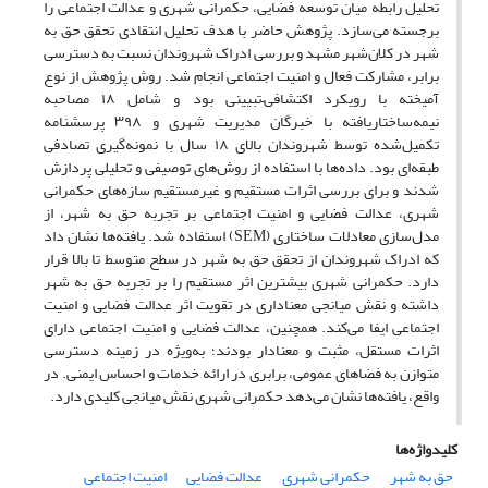
تحلیل رابطه میان توسعه فضایی، حکمرانی شهری و عدالت اجتماعی را
برجسته می‌سازد. پژوهش حاضر با هدف تحلیل انتقادی تحقق حق به
شهر در کلان‌شهر مشهد و بررسی ادراک شهروندان نسبت به دسترسی
برابر، مشارکت فعال و امنیت اجتماعی انجام شد. روش پژوهش از نوع
آمیخته با رویکرد اکتشافی–تبیینی بود و شامل ۱۸ مصاحبه
نیمه‌ساختاریافته با خبرگان مدیریت شهری و ۳۹۸ پرسشنامه
تکمیل‌شده توسط شهروندان بالای ۱۸ سال با نمونه‌گیری تصادفی
طبقه‌ای بود. داده‌ها با استفاده از روش‌های توصیفی و تحلیلی پردازش
شدند و برای بررسی اثرات مستقیم و غیرمستقیم سازه‌های حکمرانی
شهری، عدالت فضایی و امنیت اجتماعی بر تجربه حق به شهر، از
مدل‌سازی معادلات ساختاری (SEM) استفاده شد. یافته‌ها نشان داد
که ادراک شهروندان از تحقق حق به شهر در سطح متوسط تا بالا قرار
دارد. حکمرانی شهری بیشترین اثر مستقیم را بر تجربه حق به شهر
داشته و نقش میانجی معناداری در تقویت اثر عدالت فضایی و امنیت
اجتماعی ایفا می‌کند. همچنین، عدالت فضایی و امنیت اجتماعی دارای
اثرات مستقل، مثبت و معنادار بودند؛ به‌ویژه در زمینه دسترسی
متوازن به فضاهای عمومی، برابری در ارائه خدمات و احساس ایمنی. در
واقع، یافته‌ها نشان می‌دهد حکمرانی شهری نقش میانجی کلیدی دارد.
کلیدواژه‌ها
حق به شهر
حکمرانی شهری
عدالت فضایی
امنیت اجتماعی