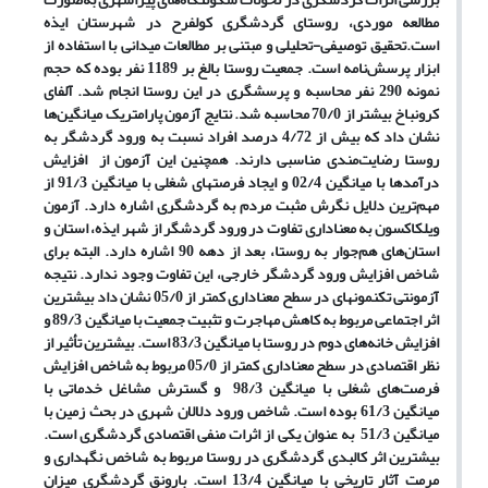
مطالعه موردی، روستای گردشگری کولفرح در شهرستان ایذه
است.‌تحقیق توصیفی-تحلیلی و مبتنی بر مطالعات میدانی با استفاده از
ابزار پرسش‌نامه است. جمعیت روستا بالغ بر 1189 نفر بوده که حجم
نمونه 290 نفر محاسبه و پرسشگری در این روستا انجام شد. آلفای
کرونباخ بیشتر از 70/0 محاسبه شد. ­نتایج آزمون پارامتریک میانگین‌ها
نشان داد‌ که بیش از 4/72 درصد افراد نسبت به ورود گردشگر به
روستا رضایت‌مندی مناسبی دارند. همچنین این آزمون از افزایش
درآمدها با میانگین 02/4 و ایجاد فرصت­های شغلی با میانگین 91/3 از
مهم‌ترین دلایل نگرش مثبت مردم به گردشگری اشاره دارد. آزمون
ویلکاکسون به معناداری تفاوت در ورود گردشگر از شهر ایذه، استان و
استان‌های هم‌جوار به روستا، بعد از دهه 90 اشاره دارد. البته برای
شاخص افزایش ورود گردشگر خارجی، این تفاوت وجود ندارد. نتیجه
آزمون­تی تک­نمونه­ای در سطح معناداری کمتر از 05/0 نشان داد بیشترین
اثر اجتماعی مربوط به کاهش مهاجرت و تثبیت جمعیت با میانگین 89/3 و
افزایش خانه‌های دوم در روستا با میانگین 83/3 است. بیشترین تأثیر از
نظر اقتصادی در سطح معناداری کمتر از 05/0 مربوط به شاخص افزایش
فرصت‌های شغلی با میانگین 98/3 و گسترش مشاغل خدماتی با
میانگین 61/3 بوده است. شاخص ورود دلالان شهری در بحث زمین با
میانگین 51/3 به عنوان یکی از اثرات منفی اقتصادی گردشگری است.
بیشترین اثر کالبدی گردشگری در روستا مربوط به شاخص نگهداری و
مرمت آثار تاریخی با میانگین 13/4 است. بارونق گردشگری میزان