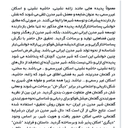
معمولاً پدیده هایی مانند زاغه نشینی، حاشیه نشینی و اسکان
غیررسمی، به عنوان ضایعه و معضل شهر مدرن تلقی می شوند که نقش
بازدارنده پیشرفت و توسعه شهرها را ایفا می کنند. در صورتی که مطابق
خوانشی پساساختارگرایانه، پدیده های مذکور نه تنها عامل بازدارنده
توسعه شهر مدرن ایرانی نمی باشند، بلکه، شهر مدرن از رهگذر وجود
چنین فضاهایی تولید و برساخت گردید. تحقیق حال حاضر با نگرش
پساساختارگرایی و بر مبنای اندیشه میشل فوکو در پی ارائه خوانشی تبار
شناسانه از نحوه تولد شهر مدرن ایرانی می باشد. پیش فرض اساسی
چنین خوانشی این است که شهر مدرن، آنچنان که پنداشته می شود
پدیده ای ازلی و ذاتی نیست بلکه، شهر مدرن آینه ای تمام قد از دال های
زاغه نشینی، حاشیه نشینی، اسکان غیررسمی و .. می باشد. به سخنی،
در گفتمان مدرنیته، شهر به فضایی اطلاق می شود که زاغه، حاشیه،
اسکان غیر رسمی و... نباشد. زیرا همه عناصر و مقوله های شهری به
شکل تاریخی و اجتماعی در برابر "دیگر-ان" برساخت می شوند و معانی
شان در گفتمان های متفاوت صورت بندی گردید. در این بین از نظریه
صورتبندی گفتمان میشل فوکو برای ردیابی و شناسایی نحوه صورتبندی
گفتمان شهر مدرن در ایران -به عنوان روش تحقیق- استفاده شده
است. نتایج حاکی از آن است که؛ دال شهر مدرن در ایران درشرایط
گفتمانی خاصی امکان حضور یافت، و هویت شهر، بر اساس وجود
"دیگری" امکان پذیر شد و برساخته گردید. داستان و فرایند "شدنِ"