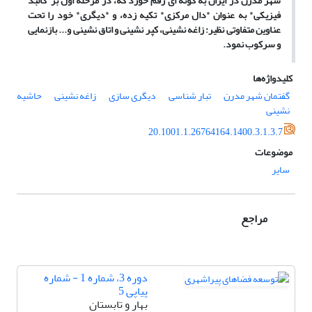
شهر مدرن در ایران به گونه ای رقم خورد که، در مرحله اول بر"کالبد
فیزیکی" به عنوان "دال مرکزی" تکیه زده، و "دیگری" خود را تحت
عناوین متفاوتی نظیر: زاغه نشینی، کپر نشینی و اتاق نشینی و... بازنمایی
و سرکوب نمود.
کلیدواژه‌ها
گفتمان شهر مدرن
تبار شناسی
دیگری سازی
زاغه نشینی
حاشیه
نشینی
20.1001.1.26764164.1400.3.1.3.7
موضوعات
سایر
مراجع
دوره 3، شماره 1 - شماره
پیاپی 5
بهار و تابستان