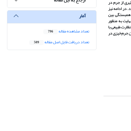
محیطی و در پیشگیری از جرم در
 در ادامه نیز
 همبستگی بین
آمار
 میباشد.در نهایت به منظور
اخص‌های (طراحی محیطی) از تحلیل سلسه مراتبی فازی(FAHP)، استفاده شده است. نتایج نشان داد، به ترتیب شاخص‌های کنترل دسترسی با وزن 235/0، نظارت طبیعی با
تعداد مشاهده مقاله
796
پایین‌ترین رتبه را در کاهش میزان جرم‌خیزی در
تعداد دریافت فایل اصل مقاله
509