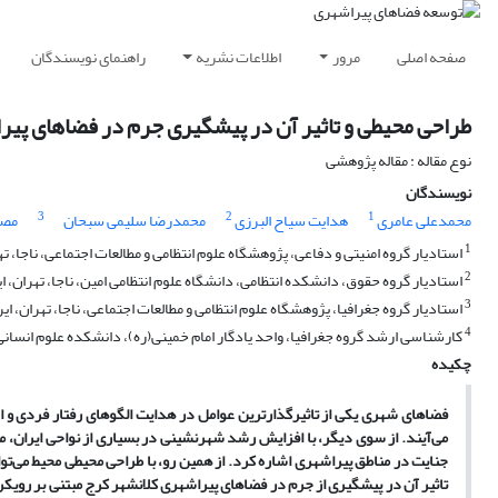
صفحه اصلی
مرور
اطلاعات نشریه
راهنمای نویسندگان
طراحی محیطی و تاثیر آن در پیشگیری جرم در فضاهای پی
نوع مقاله : مقاله پژوهشی
نویسندگان
3
2
1
محمدعلی عامری
هدایت سیاح البرزی
محمدرضا سلیمی سبحان
مصط
1
استادیار گروه امنیتی و دفاعی، پژوهشگاه علوم انتظامی و مطالعات اجتماعی، ناجا، ته
2
استادیار گروه حقوق، دانشکده انتظامی، دانشگاه علوم انتظامی امین، ناجا، تهران، ای
3
استادیار گروه جغرافیا، پژوهشگاه علوم انتظامی و مطالعات اجتماعی، ناجا، تهران، ایر
4
کارشناسی ارشد گروه جغرافیا، واحد یادگار امام خمینی(ره)، دانشکده علوم انسانی، 
چکیده
فضا‌های شهری یکی از تاثیرگذارترین عوامل در هدایت الگو‌های رفتار فردی و ا
می‌آیند. از سوی دیگر، با افزایش رشد شهرنشینی در بسیاری از نواحی ایران،
جنایت در مناطق پیراشهری اشاره کرد. از همین رو، با طراحی محیطی محیط می‌ت