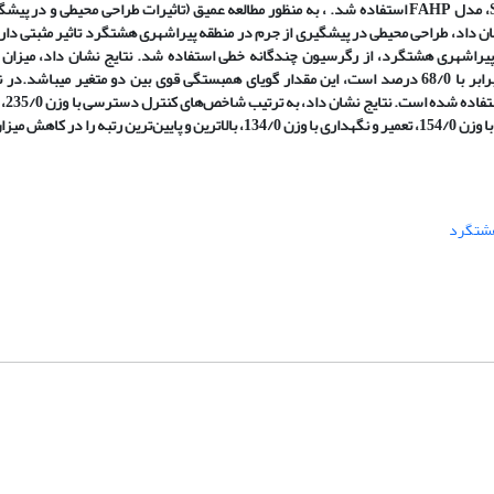
و میدانی می‌باشد. همچنین به منظور تجزیه و تحلیل اطلاعات از نرم افزار SPSS، مدل FAHP استفاده شد. ، به منظور مطالعه عمیق (تاثیرات طراحی 
 داد، طراحی محیطی در پیشگیری از جرم در منطقه پیراشهری هشتگرد تاثیر مثبتی دارد.
 پیراشهری هشتگرد، از رگرسیون چندگانه خطی استفاده شد. نتایج نشان داد، میزان
شاخص‌های طراحی محیطی و پیشگیری از جرم در منطقه پیراشهری هشتگرد برابر با 68/0 درصد است، این مقدار گویای همبستگی قوی بین دو متغیر
رتبه‌بندی ش
وزن 221/0تقویت قلمرو‌های طبیعی با وزن 189/0، حمایت از فعالیت‌های اجتماعی با وزن 154/0، تعمیر و نگهداری با وزن 134/0، بالاترین و 
شتگرد