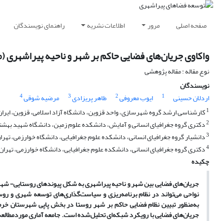
صفحه اصلی
مرور
اطلاعات نشریه
راهنمای نویسندگان
واکاوی جریان‌های فضایی حاکم بر شهر و ناحیه پیراشهری (
نوع مقاله : مقاله پژوهشی
نویسندگان
4
3
2
1
اردلان حسینی
ایوب معروفی
طاهر پریزادی
مرضیه شوقی
1
کارشناسی ارشد گروه شهرسازی، واحد قزوین، دانشگاه آزاد اسلامی، قزوین، ایران
2
دکتری گروه جغرافیای انسانی و آمایش، دانشکده علوم زمین، دانشگاه شهید بهشتی،
3
دانشیار گروه جغرافیای انسانی، دانشکده علوم جغرافیایی، دانشگاه خوارزمی، تهران
4
دکتری گروه جغرافیای انسانی، دانشکده علوم جغرافیایی، دانشگاه خوارزمی، تهران، 
چکیده
جریان‌های فضایی بین شهر و ناحیه پیراشهری به شکل پیوندهای روستایی- شهر
نواحی می‌تواند در نظام برنامه‌ریزی و سیاست‌گذاری‌های توسعه شهری و 
به‌منظور تبیین نظام فضایی حاکم بر شهر روستا در بخش پاپی شهرستان خرم
جریان‌های فضایی با رویکرد شبکه‌ای تحلیل‌شده است. جامعه آماری موردمطالعه 