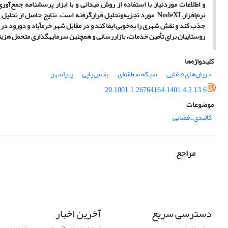
و اطلاعات موردنیاز با استفاده از روش میدانی و با ابزار پرسشنامه جمع‌آ
نرم‌افزارNodeXL مورد تجزیه‌وتحلیل قرارگرفته است. نتایج حاص
جذب کند و نقش شهری را به‌خوبی ایفا کند و در مقابل شهر خرم­آباد و دورود 
روستاییان برای تأمین خدمات، بازاررسانی و همچنین سرمایه­گذاری متحمل هزینه
کلیدواژه‌ها
جریان‌های فضایی
شبکه منطقه‌ای
بخش پاپی
پیراشهر
20.1001.1.26764164.1401.4.2.13.6
موضوعات
کالبدی ـ فضایی
مراجع
دسترسی سریع
آخرین اخبار